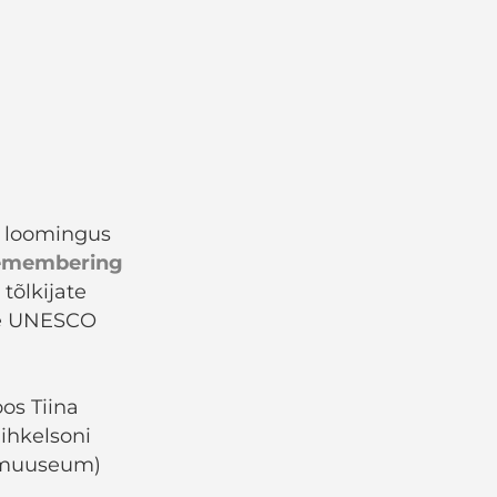
i loomingus
 remembering
tõlkijate
use UNESCO
oos Tiina
Mihkelsoni
usmuuseum)