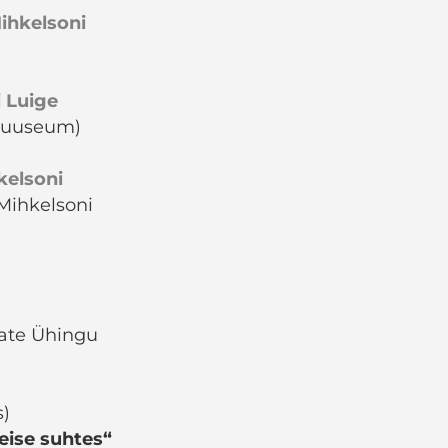
Mihkelsoni
i Luige
smuuseum)
kelsoni
 Mihkelsoni
ate Ühingu
s)
eise suhtes“