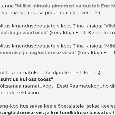
ekanne "
Millist inimolu pimedust valgustab Ene 
Järvamaa kirjanduse pidunädala konverents)
litus kirjandusõpetajatele
koos Tiina Kirsiga: "
Viiv
oeetika ja väärtused
" (korraldaja Eesti Kirjandu
litus kirjandusõpetajatele
koos Tiina Kirsiga: "
Mih
enemise ja aeglustamise viisid
" (korraldaja Ene
olitus raamatukoguhoidjatele (eesti keeles)
 suhtlus kui osa tööst“
 Põltsamaa raamatukogu, Eesti Raamatukoguhoidj
ogude sektsioon
eng-koolitus saksa keele õpetajatele (saksa keele
 aeglustumise viis ja kui tundlikkuse kasvatus t