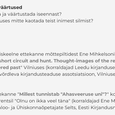
 väärtused
a ja väärtustada iseennast?
uses mitte kaotada teist inimest silmist?
gliskeelne ettekanne mõttepiltidest Ene Mihkelson
 short circuit and hunt. Thought-images of the
ered past
" Vilniuses (korraldajad Leedu kirjanduse 
võrdleva kirjandusteaduse assotsiatsioon, Vilni
tekanne "
Millest tunnistab "Ahasveeruse uni"?
" k
entsil "Olnu on ikka veel täna" (korraldajad Ene 
Ajaloo- ja Ühiskonnaõpetajate Selts, Eesti Kirjand