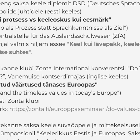
eng saksa keele diplomit DSD (Deutsches Sprac
oolide juhtidele (eesti keeles)
i protsess vs keeleoskus kui eesmärk“
 als Prozess statt Sprachkenntnisse als Ziel")
entralstelle für das Auslandsschulwesen (ZfA)
jal valmis hiljem essee "
Keel kui lävepakk, keel
ise suhtes
".
kanne klubi Zonta International konverentsil “Do
”, Vanemuise kontserdimajas (inglise keeles)
jatud väärtused tänases Euroopas"
 and the timeless values in today’s Europe")
sti Zonta klubi
nfo:
https://zonta.fi/eurooppaseminaari/do-values
ekanne saksa keele süvaõppele ja mittekeelsuse
mpoosionil "Keelerikkus Eestis ja Euroopas. Sak