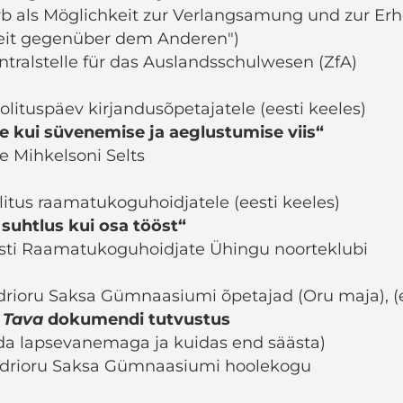
b als Möglichkeit zur Verlangsamung und zur Er
eit gegenüber dem Anderen")
entralstelle für das Auslandsschulwesen (ZfA)
olituspäev kirjandusõpetajatele (eesti keeles)
e kui süvenemise ja aeglustumise viis“
e Mihkelsoni Selts
litus raamatukoguhoidjatele (eesti keeles)
 suhtlus kui osa tööst“
esti Raamatukoguhoidjate Ühingu noorteklubi
rioru Saksa Gümnaasiumi õpetajad (Oru maja), (e
 Tava
dokumendi tutvustus
da lapsevanemaga ja kuidas end säästa)
Kadrioru Saksa Gümnaasiumi hoolekogu