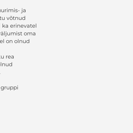
urimis- ja
stu võtnud
i ka erinevatel
väljumist oma
tel on olnud
ku rea
olnud
.
 gruppi