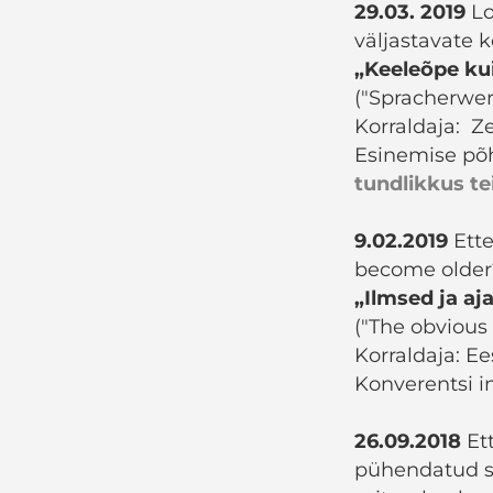
29.03. 2019
Lo
väljastavate k
„Keeleõpe ku
("Spracherwerb
Korraldaja: Z
Esinemise põh
tundlikkus te
9.02.2019
Ette
become older?
„Ilmsed ja a
("The obvious
Korraldaja: Ee
Konverentsi i
26.09.2018
Ett
pühendatud sü