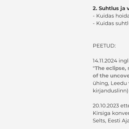
2. Suhtlus ja
- Kuidas hoid
- Kuidas suhtl
PEETUD:
14.11.2024 in
"
The eclipse,
of the uncov
ühing, Leedu 
kirjanduslinn)
20.10.2023 et
Kirsiga konver
Selts, Eesti 