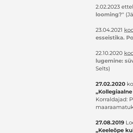
2.02.2023 ett
looming?
" (
23.04.2021
koo
esseistika. P
22.10.2020
koo
lugemine: süv
Selts)
27.02.2020
ko
„Kollegiaalne
Korraldajad:
maaraamatuk
27.08.2019
Lo
„Keeleõpe kui