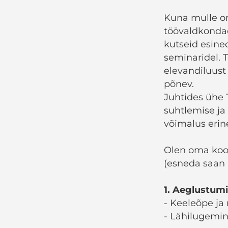
Kuna mulle on
töövaldkondad
kutseid esined
seminaridel. 
elevandiluust 
põnev.
Juhtides ühe 
suhtlemise j
võimalus erin
Olen oma kool
(esneda saan n
1. Aeglustum
- Keeleõpe ja
- Lähilugemin