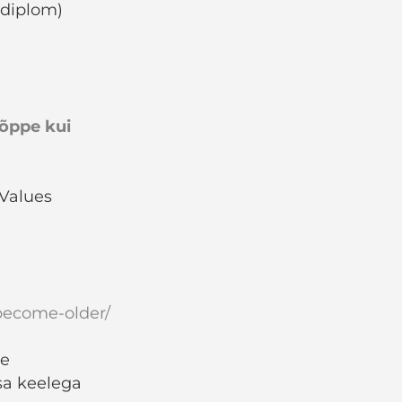
hdiplom)
eõppe kui
 Values
-become-older/
le
sa keelega