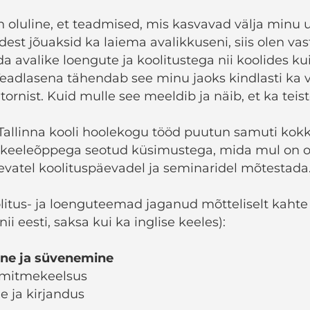
 oluline, et teadmised, mis kasvavad välja minu u
est jõuaksid ka laiema avalikkuseni, siis olen va
a avalike loengute ja koolitustega nii koolides ku
Teadlasena tähendab see minu jaoks kindlasti ka 
tornist. Kuid mulle see meeldib ja näib, et ka teis
Tallinna kooli hoolekogu tööd puutun samuti kok
a keeleõppega seotud küsimustega, mida mul on 
evatel koolituspäevadel ja seminaridel mõtestada
itus- ja loenguteemad jaganud mõtteliselt kahte
ii eesti, saksa kui ka inglise keeles):
ine ja süvenemine
 mitmekeelsus
e ja kirjandus