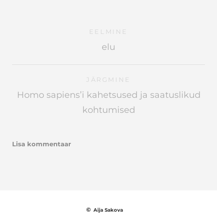
EELMINE
elu
JÄRGMINE
Homo sapiens’i kahetsused ja saatuslikud
kohtumised
Lisa kommentaar
©
Aija Sakova