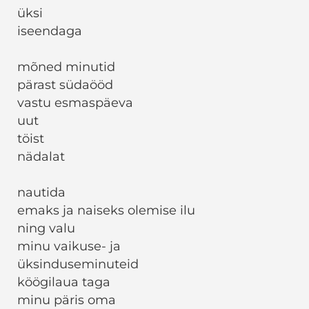
üksi
iseendaga
mõned minutid
pärast südaööd
vastu esmaspäeva
uut
töist
nädalat
nautida
emaks ja naiseks olemise ilu
ning valu
minu vaikuse- ja
üksinduseminuteid
köögilaua taga
minu päris oma