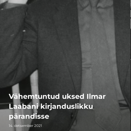
Vähemtuntud uksed Ilmar
Laabani kirjanduslikku
pärandisse
14. detsember 2021