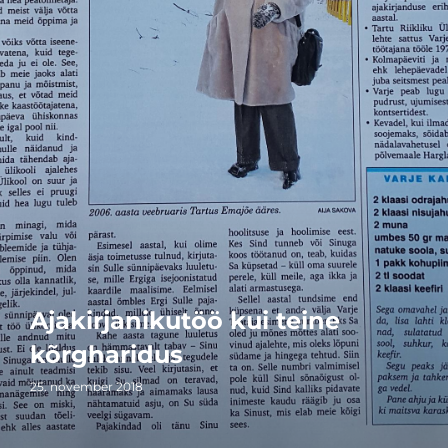
Ajakirjanikutöö kui teine
kõrgharidus
25. november 2018