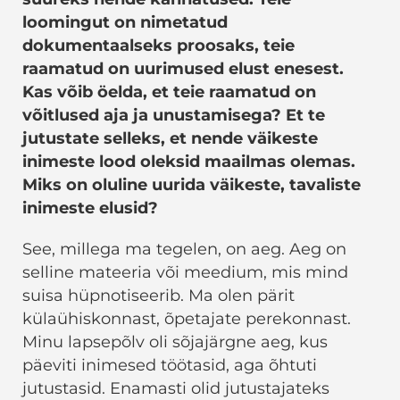
loomingut on nimetatud
dokumentaalseks proosaks, teie
raamatud on uurimused elust enesest.
Kas võib öelda, et teie raamatud on
võitlused aja ja unustamisega? Et te
jutustate selleks, et nende väikeste
inimeste lood oleksid maailmas olemas.
Miks on oluline uurida väikeste, tavaliste
inimeste elusid?
See, millega ma tegelen, on aeg. Aeg on
selline mateeria või meedium, mis mind
suisa hüpnotiseerib. Ma olen pärit
külaühiskonnast, õpetajate perekonnast.
Minu lapsepõlv oli sõjajärgne aeg, kus
päeviti inimesed töötasid, aga õhtuti
jutustasid. Enamasti olid jutustajateks