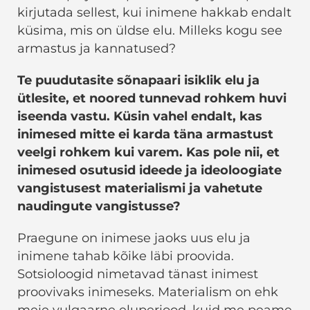
kirjutada sellest, kui inimene hakkab endalt
küsima, mis on üldse elu. Milleks kogu see
armastus ja kannatused?
Te puudutasite sõnapaari isiklik elu ja
ütlesite, et noored tunnevad rohkem huvi
iseenda vastu. Küsin vahel endalt, kas
inimesed mitte ei karda täna armastust
veelgi rohkem kui varem. Kas pole nii, et
inimesed osutusid ideede ja ideoloogiate
vangistusest materialismi ja vahetute
naudingute vangistusse?
Praegune on inimese jaoks uus elu ja
inimene tahab kõike läbi proovida.
Sotsioloogid nimetavad tänast inimest
proovivaks inimeseks. Materialism on ehk
meie vulgaarne eluperiood, kuid me peame