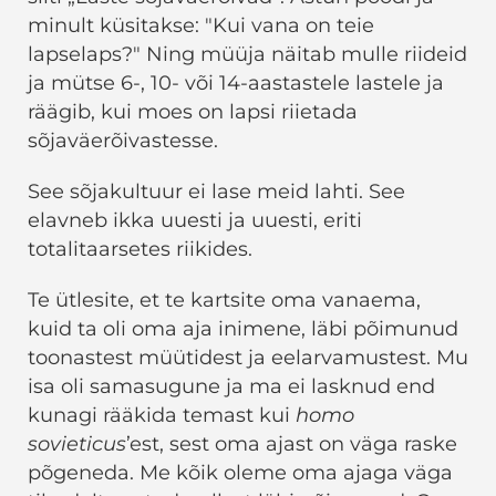
minult küsitakse: "Kui vana on teie
lapselaps?" Ning müüja näitab mulle riideid
ja mütse 6-, 10- või 14-aastastele lastele ja
räägib, kui moes on lapsi riietada
sõjaväerõivastesse.
See sõjakultuur ei lase meid lahti. See
elavneb ikka uuesti ja uuesti, eriti
totalitaarsetes riikides.
Te ütlesite, et te kartsite oma vanaema,
kuid ta oli oma aja inimene, läbi põimunud
toonastest müütidest ja eelarvamustest. Mu
isa oli samasugune ja ma ei lasknud end
kunagi rääkida temast kui
homo
sovieticus
’est, sest oma ajast on väga raske
põgeneda. Me kõik oleme oma ajaga väga