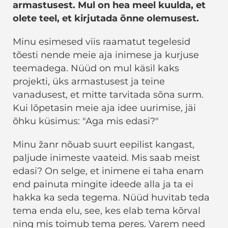
armastusest. Mul on hea meel kuulda, et
olete teel, et kirjutada õnne olemusest.
Minu esimesed viis raamatut tegelesid
tõesti nende meie aja inimese ja kurjuse
teemadega. Nüüd on mul käsil kaks
projekti, üks armastusest ja teine ​​
vanadusest, et mitte tarvitada sõna surm.
Kui lõpetasin meie aja idee uurimise, jäi
õhku küsimus: "Aga mis edasi?"
Minu žanr nõuab suurt eepilist kangast,
paljude inimeste vaateid. Mis saab meist
edasi? On selge, et inimene ei taha enam
end painuta mingite ideede alla ja ta ei
hakka ka seda tegema. Nüüd huvitab teda
tema enda elu, see, kes elab tema kõrval
ning mis toimub tema peres. Varem need