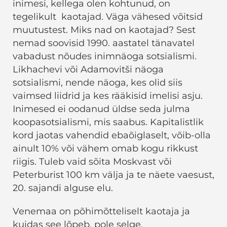
inimesi, kellega olen kohtunud, on
tegelikult kaotajad. Väga vähesed võitsid
muutustest. Miks nad on kaotajad? Sest
nemad soovisid 1990. aastatel tänavatel
vabadust nõudes inimnäoga sotsialismi.
Likhachevi või Adamovitši näoga
sotsialismi, nende näoga, kes olid siis
vaimsed liidrid ja kes rääkisid imelisi asju.
Inimesed ei oodanud üldse seda julma
koopasotsialismi, mis saabus. Kapitalistlik
kord jaotas vahendid ebaõiglaselt, võib-olla
ainult 10% või vähem omab kogu rikkust
riigis. Tuleb vaid sõita Moskvast või
Peterburist 100 km välja ja te näete vaesust,
20. sajandi alguse elu.
Venemaa on põhimõtteliselt kaotaja ja
kuidas see lõpeb, pole selge.