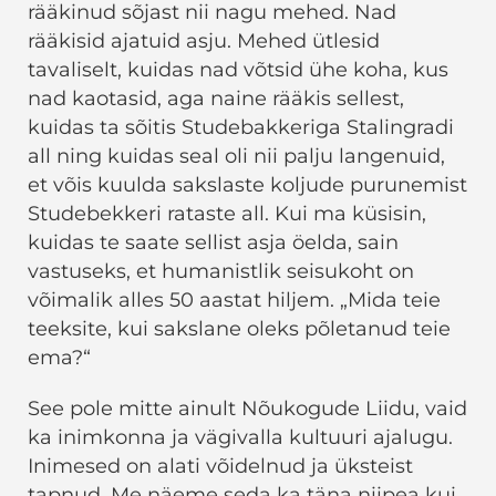
rääkinud sõjast nii nagu mehed. Nad
rääkisid ajatuid asju. Mehed ütlesid
tavaliselt, kuidas nad võtsid ühe koha, kus
nad kaotasid, aga naine rääkis sellest,
kuidas ta sõitis Studebakkeriga Stalingradi
all ning kuidas seal oli nii palju langenuid,
et võis kuulda sakslaste koljude purunemist
Studebekkeri rataste all. Kui ma küsisin,
kuidas te saate sellist asja öelda, sain
vastuseks, et humanistlik seisukoht on
võimalik alles 50 aastat hiljem. „Mida teie
teeksite, kui sakslane oleks põletanud teie
ema?“
See pole mitte ainult Nõukogude Liidu, vaid
ka inimkonna ja vägivalla kultuuri ajalugu.
Inimesed on alati võidelnud ja üksteist
tapnud. Me näeme seda ka täna niipea kui