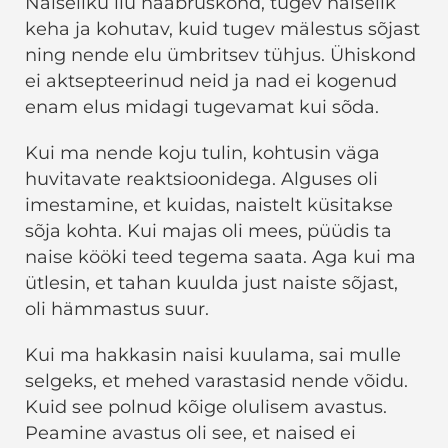
Naiseliku ilu naabruskond, tugev naiselik
keha ja kohutav, kuid tugev mälestus sõjast
ning nende elu ümbritsev tühjus. Ühiskond
ei aktsepteerinud neid ja nad ei kogenud
enam elus midagi tugevamat kui sõda.
Kui ma nende koju tulin, kohtusin väga
huvitavate reaktsioonidega. Alguses oli
imestamine, et kuidas, naistelt küsitakse
sõja kohta. Kui majas oli mees, püüdis ta
naise kööki teed tegema saata. Aga kui ma
ütlesin, et tahan kuulda just naiste sõjast,
oli hämmastus suur.
Kui ma hakkasin naisi kuulama, sai mulle
selgeks, et mehed varastasid nende võidu.
Kuid see polnud kõige olulisem avastus.
Peamine avastus oli see, et naised ei