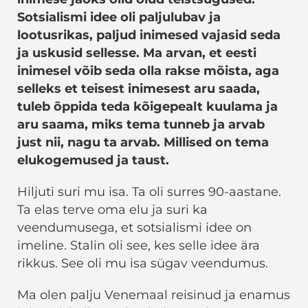
Sotsialismi idee oli paljulubav ja
lootusrikas, paljud inimesed vajasid seda
ja uskusid sellesse. Ma arvan, et eesti
inimesel võib seda olla rakse mõista, aga
selleks et teisest inimesest aru saada,
tuleb õppida teda kõigepealt kuulama ja
aru saama, miks tema tunneb ja arvab
just nii, nagu ta arvab. Millised on tema
elukogemused ja taust.
Hiljuti suri mu isa. Ta oli surres 90-aastane.
Ta elas terve oma elu ja suri ka
veendumusega, et sotsialismi idee on
imeline. Stalin oli see, kes selle idee ära
rikkus. See oli mu isa sügav veendumus.
Ma olen palju Venemaal reisinud ja enamus