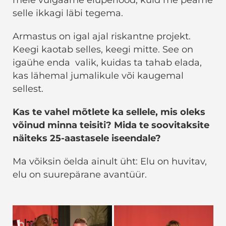
selle ikkagi läbi tegema.
Armastus on igal ajal riskantne projekt.
Keegi kaotab selles, keegi mitte. See on
igaühe enda valik, kuidas ta tahab elada,
kas lähemal jumalikule või kaugemal
sellest.
Kas te vahel mõtlete ka sellele, mis oleks
võinud minna teisiti? Mida te soovitaksite
näiteks 25-aastasele iseendale?
Ma võiksin öelda ainult üht: Elu on huvitav,
elu on suurepärane avantüür.