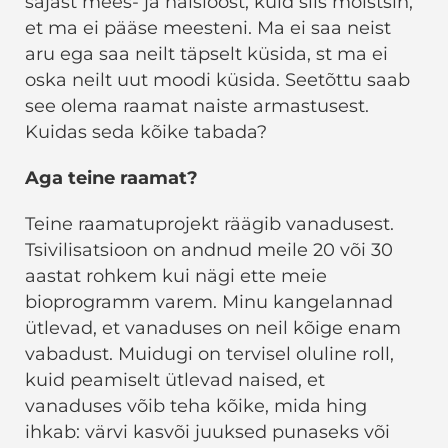
sajast mees- ja naisloost, kuid siis mõistsin,
et ma ei pääse meesteni. Ma ei saa neist
aru ega saa neilt täpselt küsida, st ma ei
oska neilt uut moodi küsida. Seetõttu saab
see olema raamat naiste armastusest.
Kuidas seda kõike tabada?
Aga teine raamat?
Teine raamatuprojekt räägib vanadusest.
Tsivilisatsioon on andnud meile 20 või 30
aastat rohkem kui nägi ette meie
bioprogramm varem. Minu kangelannad
ütlevad, et vanaduses on neil kõige enam
vabadust. Muidugi on tervisel oluline roll,
kuid peamiselt ütlevad naised, et
vanaduses võib teha kõike, mida hing
ihkab: värvi kasvõi juuksed punaseks või