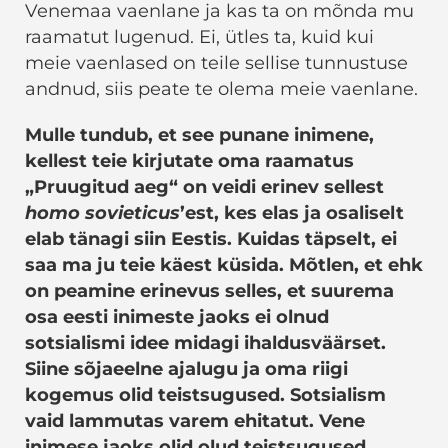
Venemaa vaenlane ja kas ta on mõnda mu
raamatut lugenud. Ei, ütles ta, kuid kui
meie vaenlased on teile sellise tunnustuse
andnud, siis peate te olema meie vaenlane.
Mulle tundub, et see punane inimene,
kellest teie kirjutate oma raamatus
„Pruugitud aeg“ on veidi erinev sellest
homo sovieticus
’est, kes elas ja osaliselt
elab tänagi siin Eestis. Kuidas täpselt, ei
saa ma ju teie käest küsida. Mõtlen, et ehk
on peamine erinevus selles, et suurema
osa eesti inimeste jaoks ei olnud
sotsialismi idee midagi ihaldusväärset.
Siine sõjaeelne ajalugu ja oma riigi
kogemus olid teistsugused. Sotsialism
vaid lammutas varem ehitatut. Vene
inimese jaoks olid olud teistsugused.