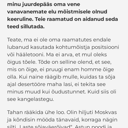
minu juurdepääs oma vene
vanavanemate elu mõistmisele olnud
keeruline. Teie raamatud on aidanud seda
teed sillutada.
Teate, ma ei ole oma raamatutes endale
lubanud kasutada kohtumõistja positsiooni
või hääletooni. Ma ei arva, et mul oleks
õigus tõele. Tõde on selline olend, et see,
mis on õige, ei pruugi enam homme õige
olla. Kui naine räägib mulle, kuidas ta sõja
ajal desertööre maha lasi, ei tekita see
minus muud kui õudustunnet. Kuid siis oli
see kangelastegu.
Tahan rääkida ühe loo. Olin hiljuti Moskvas
ja kõndisin mööda tänavaid, korraga nägin
silti „Laste sõjaväerõivad“. Astun poodi ja