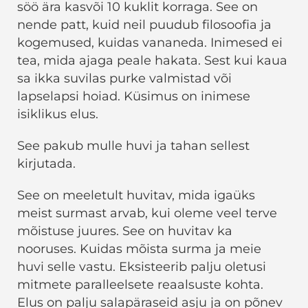
söö ära kasvõi 10 kuklit korraga. See on
nende patt, kuid neil puudub filosoofia ja
kogemused, kuidas vananeda. Inimesed ei
tea, mida ajaga peale hakata. Sest kui kaua
sa ikka suvilas purke valmistad või
lapselapsi hoiad. Küsimus on inimese
isiklikus elus.
See pakub mulle huvi ja tahan sellest
kirjutada.
See on meeletult huvitav, mida igaüks
meist surmast arvab, kui oleme veel terve
mõistuse juures. See on huvitav ka
nooruses. Kuidas mõista surma ja meie
huvi selle vastu. Eksisteerib palju oletusi
mitmete paralleelsete reaalsuste kohta.
Elus on palju salapäraseid asju ja on põnev