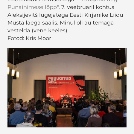
Punainimese lõpp
". 7. veebruaril kohtus
Aleksijevitš lugejatega Eesti Kirjanike Liidu
Musta laega saalis. Minul oli au temaga
vestelda (vene keeles).
Fotod: Kris Moor