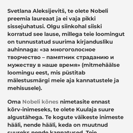
Svetlana Aleksijevitš, te olete Nobeli
preemia laureaat ja ei vaja pikki
sissejuhatusi. Olgu siinkohal siiski
korratud see lause, millega teie loomingut
on tunnustatud suurima kirjandusliku
auhinnaga:
«за многоголосное
творчество – памятник страданию и
мужеству в наше время» (mitmehäälse
loomingu eest, mis püstitab
mälestusmärgi meie aja kannatustele ja
mehisusele).
Oma
Nobeli kõnes
nimetasite ennast
kõrv-inimeseks, te olete Kuulaja suure
algustähega. Te kogute väikeste inimeste
hääli, nende hääli, keda on muutnud
suureks nende kannatused. Teie