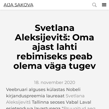
AIJA SAKOVA
Svetlana
Aleksijevitš: Oma
ajast lahti
rebimiseks peab
olema väga tugev
18. november 2020
Veebruari alguses külastas Nobeli
kirjanduspreemia laureaat
Svetlana
Aleksijevitš
Tallinna seoses Vabal Laval
esietenduva lavastusega "
Pruugitud aeg.