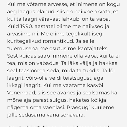
Kui me võtame arvesse, et inimene on kogu
aeg laagris elanud, siis on naiivne arvata, et
kui ta laagri väravast lahkub, on ta vaba.
Kuid 1990. aastatel olime me naiivsed ja
arvasime nii. Me olime tegelikult isegi
kuritegelikud romantikud. Ja selle
tulemusena me osutusime kaotajateks.
Sest kuidas saab inimene olla vaba, kui ta ei
tea, mis on vabadus. Ta läks välja ja hakkas
seal taaslooma seda, mida ta tundis. Ta lõi
laagrit, võib-olla veidi teistsugust, aga
ikkagi laagrit. Kui me vaatame kasvõi
Venemaad, siis see avanes ja sealsamas ka
mõne aja pärast sulgus, hakates kõikjal
nägema oma vaenlasi. Praegugi kuuleme
jälle sedasama vana sõnavara.