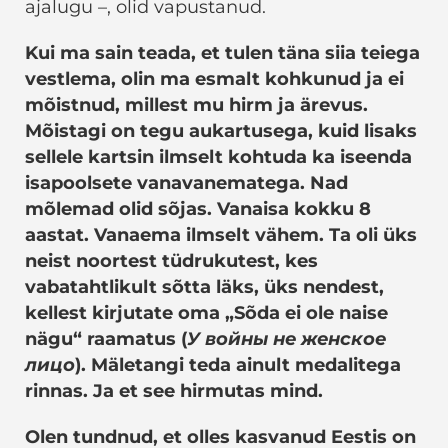
ajalugu –, olid vapustanud.
Kui ma sain teada, et tulen täna siia teiega
vestlema, olin ma esmalt kohkunud ja ei
mõistnud, millest mu hirm ja ärevus.
Mõistagi on tegu aukartusega, kuid lisaks
sellele kartsin ilmselt kohtuda ka iseenda
isapoolsete vanavanematega. Nad
mõlemad olid sõjas. Vanaisa kokku 8
aastat. Vanaema ilmselt vähem. Ta oli üks
neist noortest tüdrukutest, kes
vabatahtlikult sõtta läks, üks nendest,
kellest kirjutate oma „Sõda ei ole naise
nägu“ raamatus (
У войны не женское
лицо
). Mäletangi teda ainult medalitega
rinnas. Ja et see hirmutas mind.
Olen tundnud, et olles kasvanud Eestis on