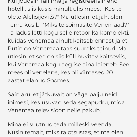
Kui jõudsin Tallinna ja registreerisin end
hotelli, siis küsis minult üks mees: "Kas te
olete Aleksijevitš?" Ma ütlesin, et jah, olen.
Tema küsib: "Miks te sõimasite Venemaad?"
Ta ladus letti kogu selle retoorika komplekti,
kuidas Venemaa ainult kaitseb ennast ja et
Putin on Venemaa taas suureks teinud. Ma
ütlesin, et see on siis küll huvitav kaitseviis,
kui Venemaa kogu aeg ise aina laieneb. See
mees oli venelane, kes oli viimased 20
aastat elanud Soomes.
Sain aru, et jätkuvalt on väga palju neid
inimesi, kes usuvad seda segapudru, mida
Venemaa televisioon neile pakub.
Mina ei suutnud teda milleski veenda.
Küsin temalt, miks ta otsustas, et ma olen