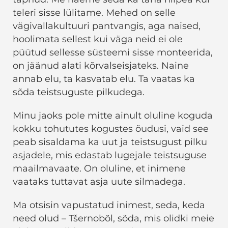
teleri sisse lülitame. Mehed on selle
vägivallakultuuri pantvangis, aga naised,
hoolimata sellest kui väga neid ei ole
püütud sellesse süsteemi sisse monteerida,
on jäänud alati kõrvalseisjateks. Naine
annab elu, ta kasvatab elu. Ta vaatas ka
sõda teistsuguste pilkudega.
Minu jaoks pole mitte ainult oluline koguda
kokku tohututes kogustes õudusi, vaid see
peab sisaldama ka uut ja teistsugust pilku
asjadele, mis edastab lugejale teistsuguse
maailmavaate. On oluline, et inimene
vaataks tuttavat asja uute silmadega.
Ma otsisin vapustatud inimest, seda, keda
need olud – Tšernobõl, sõda, mis olidki meie