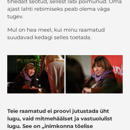
tihedalt seotud, sellest läbi põimunud. Oma
ajast lahti rebimiseks peab olema väga
tugev.
Mul on hea meel, kui minu raamatud
suudavad kedagi selles toetada.
Teie raamatud ei proovi jutustada üht
lugu, vaid mitmehäälset ja vastuolulist
lugu. See on „inimkonna tõelise