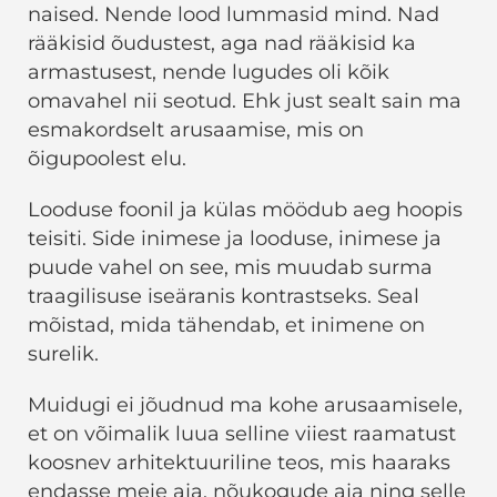
naised. Nende lood lummasid mind. Nad
rääkisid õudustest, aga nad rääkisid ka
armastusest, nende lugudes oli kõik
omavahel nii seotud. Ehk just sealt sain ma
esmakordselt arusaamise, mis on
õigupoolest elu.
Looduse foonil ja külas möödub aeg hoopis
teisiti. Side inimese ja looduse, inimese ja
puude vahel on see, mis muudab surma
traagilisuse iseäranis kontrastseks. Seal
mõistad, mida tähendab, et inimene on
surelik.
Muidugi ei jõudnud ma kohe arusaamisele,
et on võimalik luua selline viiest raamatust
koosnev arhitektuuriline teos, mis haaraks
endasse meie aja, nõukogude aja ning selle