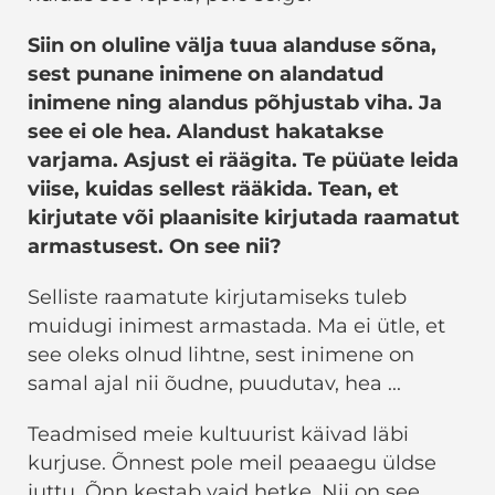
Siin on oluline välja tuua alanduse sõna,
sest punane inimene on alandatud
inimene ning alandus põhjustab viha. Ja
see ei ole hea. Alandust hakatakse
varjama. Asjust ei räägita. Te püüate leida
viise, kuidas sellest rääkida. Tean, et
kirjutate või plaanisite kirjutada raamatut
armastusest. On see nii?
Selliste raamatute kirjutamiseks tuleb
muidugi inimest armastada. Ma ei ütle, et
see oleks olnud lihtne, sest inimene on
samal ajal nii õudne, puudutav, hea ...
Teadmised meie kultuurist käivad läbi
kurjuse. Õnnest pole meil peaaegu üldse
juttu. Õnn kestab vaid hetke. Nii on see