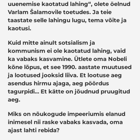
uuenemise kaotatud lahing“, olete öelnud
Varlam Šalamovile toetudes. Ja teie
taastate selle lahingu lugu, tema võite ja
kaotusi.
Kuid mitte ainult sotsialism ja
kommunism ei ole kaotatud lahing, vaid
ka vabaks kasvamine. Ütlete oma Nobeli
kõne lõpus, et see 1990. aastate muutused
ja lootused jooksid liiva. Et lootuse aeg
asendus hirmu ajaga, aeg pöördus
tagurpidi… Et kätte on jõudnud pruugitud
aeg.
Miks on nõukogude impeeriumis elanud
inimesel nii raske vabaks kasvada, oma
ajast lahti rebida?