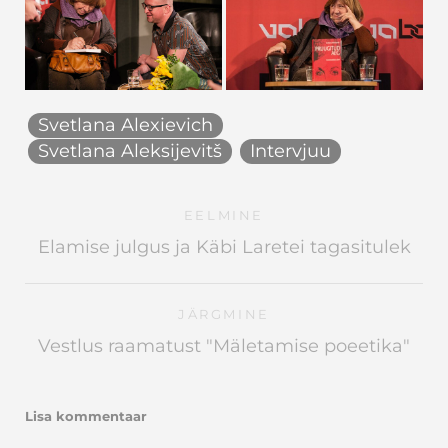
Svetlana Alexievich
Svetlana Aleksijevitš
Intervjuu
EELMINE
Elamise julgus ja Käbi Laretei tagasitulek
JÄRGMINE
Vestlus raamatust "Mäletamise poeetika"
Lisa kommentaar