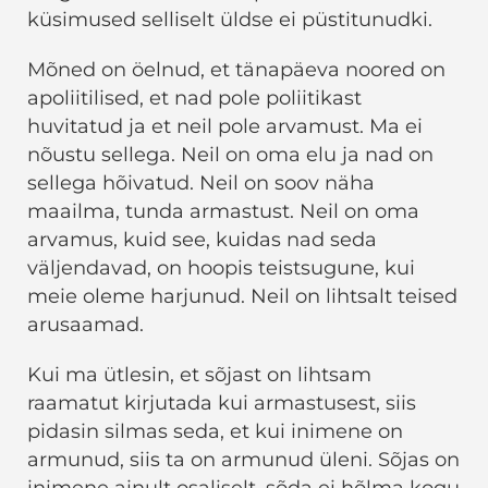
küsimused selliselt üldse ei püstitunudki.
Mõned on öelnud, et tänapäeva noored on
apoliitilised, et nad pole poliitikast
huvitatud ja et neil pole arvamust. Ma ei
nõustu sellega. Neil on oma elu ja nad on
sellega hõivatud. Neil on soov näha
maailma, tunda armastust. Neil on oma
arvamus, kuid see, kuidas nad seda
väljendavad, on hoopis teistsugune, kui
meie oleme harjunud. Neil on lihtsalt teised
arusaamad.
Kui ma ütlesin, et sõjast on lihtsam
raamatut kirjutada kui armastusest, siis
pidasin silmas seda, et kui inimene on
armunud, siis ta on armunud üleni. Sõjas on
inimene ainult osaliselt, sõda ei hõlma kogu