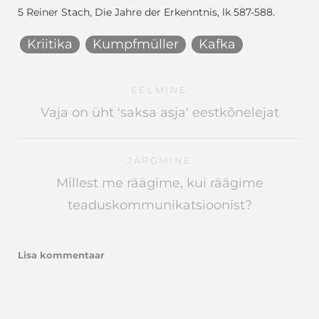
5 Reiner Stach, Die Jahre der Erkenntnis, lk 587-588.
Kriitika
Kumpfmüller
Kafka
EELMINE
Vaja on üht 'saksa asja' eestkõnelejat
JÄRGMINE
Millest me räägime, kui räägime
teaduskommunikatsioonist?
Lisa kommentaar