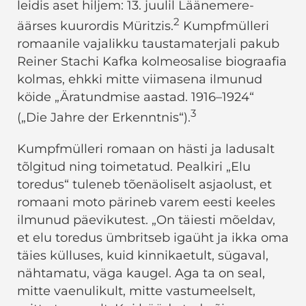
leidis aset hiljem: 13. juulil Läänemere-
2
äärses kuurordis Müritzis.
Kumpfmülleri
romaanile vajalikku taustamaterjali pakub
Reiner Stachi Kafka kolmeosalise biograafia
kolmas, ehkki mitte viimasena ilmunud
köide „Äratundmise aastad. 1916–1924“
3
(„Die
Jahre der Erkenntnis“).
Kumpfmülleri romaan on hästi ja ladusalt
tõlgitud ning toimetatud. Pealkiri „Elu
toredus“ tuleneb tõenäoliselt asjaolust, et
romaani moto pärineb varem eesti keeles
ilmunud päevikutest. „On täiesti mõeldav,
et elu toredus ümbritseb igaüht ja ikka oma
täies külluses, kuid kinnikaetult, sügaval,
nähtamatu, väga kaugel. Aga ta on seal,
mitte vaenulikult, mitte vastumeelselt,