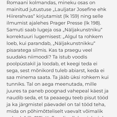
Romaani kolmandas, mineku osas on
mainitud jutustuse „Lauljatar Josefine ehk
Hiirerahvas“ kirjutamist (lk 159) ning selle
ilmumist ajalehes Prager Presse (lk 198).
Samuti saab lugeja osa „Näljakunstniku“
korrektuuri lugemisest: „Algul ta rohkem
loeb, kui parandab, „Näljakunstnikku“
pisaratega silmis. Kas ta praegu veel
suudaks niimoodi? Ta istub voodis
poolpüstakil ja loodab, et keegi teda ei
sega, sest mõnikord tuleb abiarst, keda ei
saa minema saata. Ta jääb üksi rohkem kui
tunniks. Tal on aega meenutada, mille
juures ta paneb poognad vahepeal käest ja
naudib seda, et ta peaaegu teeb pisut tööd
ja ka järgmistel päevadel on tal tööd teha,
mida on põhimõtteliselt vaevalt võimalik