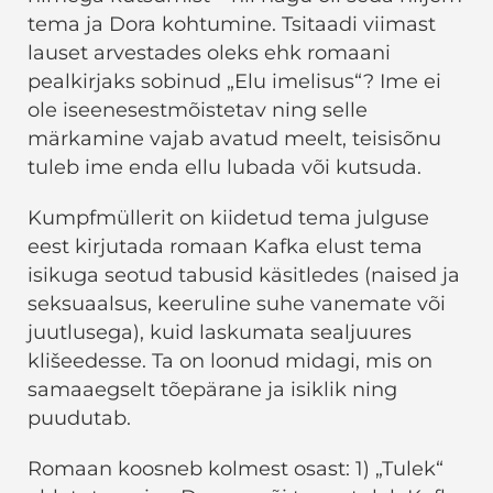
tema ja Dora kohtumine. Tsitaadi viimast
lauset arvestades oleks ehk romaani
pealkirjaks sobinud „Elu imelisus“? Ime ei
ole iseenesestmõistetav ning selle
märkamine vajab avatud meelt, teisisõnu
tuleb ime enda ellu lubada või kutsuda.
Kumpfmüllerit on kiidetud tema julguse
eest kirjutada romaan Kafka elust tema
isikuga seotud tabusid käsitledes (naised ja
seksuaalsus, keeruline suhe vanemate või
juutlusega), kuid laskumata sealjuures
klišeedesse. Ta on loonud midagi, mis on
samaaegselt tõepärane ja isiklik ning
puudutab.
Romaan koosneb kolmest osast: 1) „Tulek“