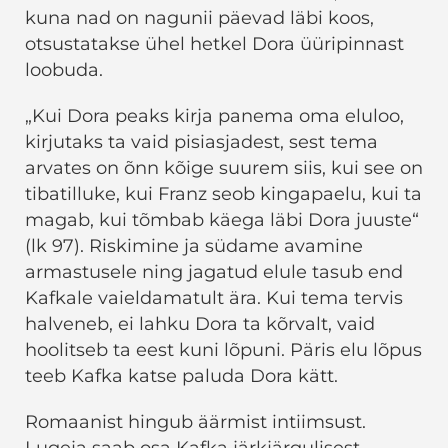
kuna nad on nagunii päevad läbi koos,
otsustatakse ühel hetkel Dora üüripinnast
loobuda.
„Kui Dora peaks kirja panema oma eluloo,
kirjutaks ta vaid pisiasjadest, sest tema
arvates on õnn kõige suurem siis, kui see on
tibatilluke, kui Franz seob kingapaelu, kui ta
magab, kui tõmbab käega läbi Dora juuste“
(lk 97). Riskimine ja südame avamine
armastusele ning jagatud elule tasub end
Kafkale vaieldamatult ära. Kui tema tervis
halveneb, ei lahku Dora ta kõrvalt, vaid
hoolitseb ta eest kuni lõpuni. Päris elu lõpus
teeb Kafka katse paluda Dora kätt.
Romaanist hingub äärmist intiimsust.
Lugeja saab osa Kafka järkjärgulisest