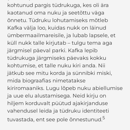
kohtunud pargis tüdrukuga, kes oli ära
kaotanud oma nuku ja seetõttu väga
õnnetu. Tüdruku lohutamiseks mõtleb
Kafka välja loo, kuidas nukk on läinud
ümbermaailmareisile, ja lubab lapsele, et
küll nukk talle kirjutab – tulgu tema aga
järgmisel päeval parki. Kafka lepib
tüdrukuga järgmiseks päevaks kokku
kohtumise, et talle nuku kiri anda. Nii
jätkub see mitu korda ja sünnibki miski,
mida biograafias nimetatakse
kiriromaaniks. Lugu lõpeb nuku abiellumise
ja uue elu alustamisega. Neid kirju on
hiljem korduvalt püütud ajakirjanduse
vahendusel leida ja tüdruku identiteeti
5
tuvastada, ent see pole õnnestunud.