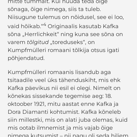
mitte tummalt. Kui hüüda teda õige
sõnaga, õige nimega, siis ta tuleb.
Niisugune tulemus on nõidusel, see ei loo,
4
vaid hõikab.“
Originaalis kasutab Kafka
sõna „Herrlichkeit“ ning kuna see sõna on
varem
tõlgitud
„toreduseks“, on
Kumpfmülleri romaani tõlkija otsus igati
põhjendatud.
Kumpfmülleri romaanis lisandub aga
tsitaadile veel üks tähenduskiht, mis ehk
Kafka päevikus nii esil ei olegi. Nimelt on
kõnekas sissekande tegemise aeg: 18.
oktoober 1921, mitu aastat enne Kafka ja
Dora Diamanti kohtumist. Kafka kõneleb
siin millestki, mis on alati juba olemas, kuid
mis ootab ilmnemist ja mis vajab õige
nimega kutsumist – nii nagu oli seda hiljem