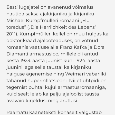
Eesti lugejatel on avanenud võimalus
nautida saksa ajakirjaniku ja kirjaniku
Michael Kumpfmülleri romaani „Elu
toredus“ („Die Herrlichkeit des Lebens“,
2011). Kumpfmüller, kellel on muu hulgas ka
doktorikraad ajalooteaduses, on võtnud
romaanis vaatluse alla Franz Kafka ja Dora
Diamanti armastusloo, millele oli antud
kesta 1923. aasta juunist kuni 1924. aasta
juunini, aga selle taustal ka kirjaniku
haiguse ägenemise ning Weimari vabariiki
tabanud hüperinflatsiooni. Nii et ühtpidi on
tegemist puhtal kujul armastusromaaniga,
kuid sealt leiab ka palju ajaloolist tausta
avavaid kirjeldusi ning arutlusi.
Raamatu kaaneteksti kohaselt valgustab