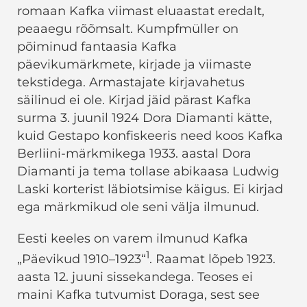
romaan Kafka viimast eluaastat eredalt,
peaaegu rõõmsalt. Kumpfmüller on
põiminud fantaasia Kafka
päevikumärkmete, kirjade ja viimaste
tekstidega. Armastajate kirjavahetus
säilinud ei ole. Kirjad jäid pärast Kafka
surma 3. juunil 1924 Dora Diamanti kätte,
kuid Gestapo konfiskeeris need koos Kafka
Berliini-märkmikega 1933. aastal Dora
Diamanti ja tema tollase abikaasa Ludwig
Laski korterist läbiotsimise käigus. Ei kirjad
ega märkmikud ole seni välja ilmunud.
Eesti keeles on varem ilmunud Kafka
1
„Päevikud 1910–1923“
. Raamat lõpeb 1923.
aasta 12. juuni sissekandega. Teoses ei
maini Kafka tutvumist Doraga, sest see