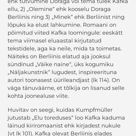
ehk tutvumine Doraga või tema tulek Kafka
ellu, 2) „Olemine“ ehk kooselu Doraga
Berliinis ning 3) „Minek“ ehk Berliinist ning
lõpuks ka elust lahkumine. Romaani on
põimitud viited Kafka loomingule: eeskätt
tema viimasel eluaastal kirjutatud
tekstidele, aga ka neile, mida ta toimetas.
Näiteks on Berliinis elatud aja jooksul
sündinud „Väike naine“, üks kogumiku
„Näljakunstnik“ lugudest, inspireerituna
autori toonasest üürileandjast (lk 114). On
väga tänuväärne, et tõlkija on lisanud selle
kohta joonealuse viite.
Huvitav on seegi, kuidas Kumpfmüller
jutustab „Elu toreduses“ loo Kafka kaduma
läinud kiriromaanist ehk kirjadest nukule
(vt lk 101). Kafka olevat Berliinis elades