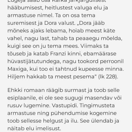
hääbumisest, heitlustest valuga elu ja
armastuse nimel. Ta on osa tema
suremisest ja Dora valust. „Dora jääb
mõneks ajaks lebama, hoiab meest käte
vahel, nagu last, tahab ta peaaegu mõelda,
kuigi see on ju tema mees. Viimaks ta
tõuseb ja katab Franzi kinni, ebamäärase
hüvastijätutundega, nagu tookord perroonil
Maxiga, kui too ei tahtnud kupeesse minna.
Hiljem hakkab ta meest pesema“ (lk 228).
Ehkki romaan räägib surmast ja toob selle
esiplaanile, ei ole see sugugi masendav või
rusuv lugemine. Vastupidi. Tingimusteta
armastuse ning pühendumise kogemine
toob sellesse helgust ja ilu. See ülendab ja
näitab elu imelisust.