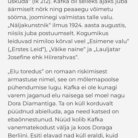
uskuda“ (lk 212). Kafka oli selleks ajaks juba
äärmiselt nõrk ning peaaegu võimetu
sööma, joominegi valmistas talle valu.
„Näljakunstnik“ ilmus 1924. aasta augustis,
niisiis juba postuumselt. Kogumikus
leiduvad nimiloo kõrval veel „Esimene valu“
(„Erstes Leid“), „Väike naine“ ja „Lauljatar
Josefine ehk Hiirerahvas“.
„Elu toredus“ on romaan riskimisest
armastuse nimel, see on mõlemapoolse
pühendumise lugu. Kafka ei ole kunagi
varem jaganud elu naisega sel moel nagu
Dora Diamantiga. Ta on küll korduvalt
püüdnud abielluda, aga need katsed on
ebaõnnestunud. Nüüd kolib Kafka
vanematekodust välja ja koos Doraga
Berliini. Esiti elavad nad küll eraldi, kuid