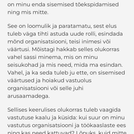
on minu enda sisemised tõekspidamised
ning mis mitte.
See on loomulik ja paratamatu, sest elus
tuleb väga tihti astuda uude rolli, esindada
mõnd organisatsiooni, teisi inimesi või
väärtusi. Mõistagi hakkab selles olukorras
vahel sassi minema, mis on minu
seisukohad ja mis need, mida ma esindan.
Vahel, ja ka seda tuleb ju ette, on sisemised
väärtused ja hoiakud vastuolus
organisatsiooni või selle juhi
arusaamadega.
Sellises keerulises olukorras tuleb vaagida
vastutuse kaalu ja küsida: kui suur on minu
vastutus organisatsiooni ja töökaaslaste ees
ning kas need kattuvad? Lõpuks, kuid mitte