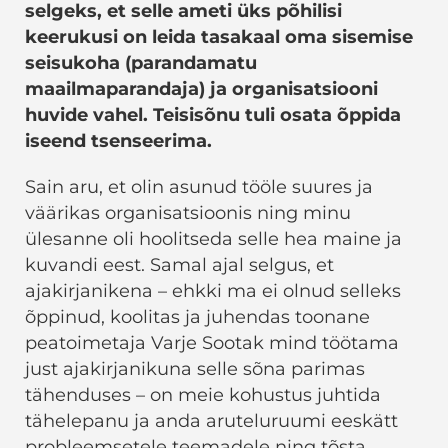
selgeks, et selle ameti üks põhilisi
keerukusi on leida tasakaal oma sisemise
seisukoha (parandamatu
maailmaparandaja) ja organisatsiooni
huvide vahel. Teisisõnu tuli osata õppida
iseend tsenseerima.
Sain aru, et olin asunud tööle suures ja
väärikas organisatsioonis ning minu
ülesanne oli hoolitseda selle hea maine ja
kuvandi eest. Samal ajal selgus, et
ajakirjanikena – ehkki ma ei olnud selleks
õppinud, koolitas ja juhendas toonane
peatoimetaja Varje Sootak mind töötama
just ajakirjanikuna selle sõna parimas
tähenduses – on meie kohustus juhtida
tähelepanu ja anda aruteluruumi eeskätt
probleemsetele teemadele ning tõsta