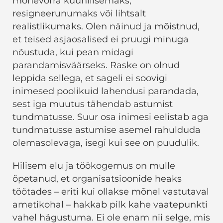
mõnevõrra küünilisemaks,
resigneerunumaks või lihtsalt
realistlikumaks. Olen näinud ja mõistnud,
et teised asjaosalised ei pruugi minuga
nõustuda, kui pean midagi
parandamisväärseks. Raske on olnud
leppida sellega, et sageli ei soovigi
inimesed poolikuid lahendusi parandada,
sest iga muutus tähendab astumist
tundmatusse. Suur osa inimesi eelistab aga
tundmatusse astumise asemel rahulduda
olemasolevaga, isegi kui see on puudulik.
Hilisem elu ja töökogemus on mulle
õpetanud, et organisatsioonide heaks
töötades – eriti kui ollakse mõnel vastutaval
ametikohal – hakkab pilk kahe vaatepunkti
vahel hägustuma. Ei ole enam nii selge, mis