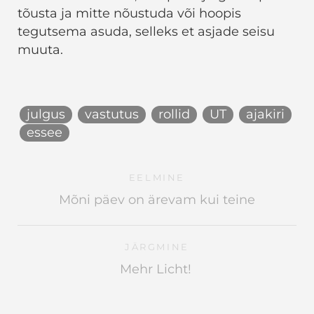
tõusta ja mitte nõustuda või hoopis
tegutsema asuda, selleks et asjade seisu
muuta.
julgus
vastutus
rollid
UT
ajakiri
essee
EELMINE
Mõni päev on ärevam kui teine
JÄRGMINE
Mehr Licht!