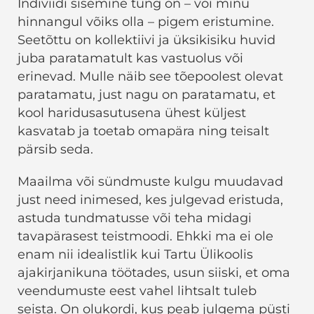
Indiviidi sisemine tung on – või minu
hinnangul võiks olla – pigem eristumine.
Seetõttu on kollektiivi ja üksikisiku huvid
juba paratamatult kas vastuolus või
erinevad. Mulle näib see tõepoolest olevat
paratamatu, just nagu on paratamatu, et
kool haridusasutusena ühest küljest
kasvatab ja toetab omapära ning teisalt
pärsib seda.
Maailma või sündmuste kulgu muudavad
just need inimesed, kes julgevad eristuda,
astuda tundmatusse või teha midagi
tavapärasest teistmoodi. Ehkki ma ei ole
enam nii idealistlik kui Tartu Ülikoolis
ajakirjanikuna töötades, usun siiski, et oma
veendumuste eest vahel lihtsalt tuleb
seista. On olukordi, kus peab julgema püsti