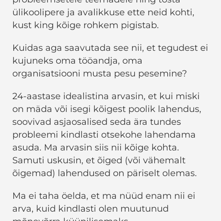
ülikoolipere ja avalikkuse ette neid kohti,
kust king kõige rohkem pigistab.
Kuidas aga saavutada see nii, et tegudest ei
kujuneks oma tööandja, oma
organisatsiooni musta pesu pesemine?
24-aastase idealistina arvasin, et kui miski
on mäda või isegi kõigest poolik lahendus,
soovivad asjaosalised seda ära tundes
probleemi kindlasti otsekohe lahendama
asuda. Ma arvasin siis nii kõige kohta.
Samuti uskusin, et õiged (või vähemalt
õigemad) lahendused on päriselt olemas.
Ma ei taha öelda, et ma nüüd enam nii ei
arva, kuid kindlasti olen muutunud