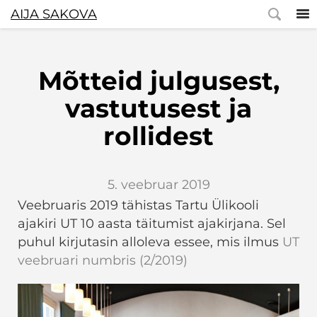
AIJA SAKOVA
Mõtteid julgusest,
vastutusest ja
rollidest
5. veebruar 2019
Veebruaris 2019 tähistas Tartu Ülikooli
ajakiri UT 10 aasta täitumist ajakirjana. Sel
puhul kirjutasin alloleva essee, mis ilmus
UT
veebruari numbris (2/2019)