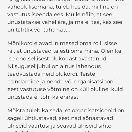
väheolulisemana, tuleb küsida, milline on
vastutus iseenda ees. Mulle näib, et see
unustatakse vahel ära, ja ma ei tea, kas see
on tahtlik või tahtmatu.
Mõnikord elavad inimesed oma rolli sisse
nii, et unustavad täiesti oma mina. Olen ka
ise end sellisest olukorrast avastanud.
Niisugusel juhul on ainus lahendus
teadvustada neid olukordi. Teiste
esindamine ja nende või organisatsiooni
eest vastutuse võtmine on küll oluline, kuid
unustada ei tohi ka ennast.
Mõista tuleb ka seda, et organisatsioonid on
sageli ühtlustavad, sest nad sõnastavad
ühiseid väärtusi ja seavad ühiseid sihte.