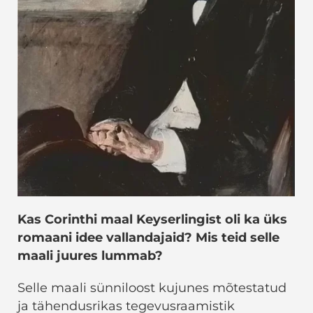
Kas Corinthi maal Keyserlingist oli ka üks
romaani idee vallandajaid? Mis teid selle
maali juures lummab?
Selle maali sünniloost kujunes mõtestatud
ja tähendusrikas tegevusraamistik