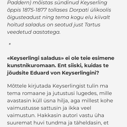
Paddern) mõistas sündinud Keyserling
õppis 1875-1877 tollases Dorpati ülikoolis
õigusteadust ning tema kogu elu kiivalt
hoitud saladus on seotud just Tartus
veedetud aastatega.
*
«Keyserlingi saladus» ei ole teie esimene
kunstnikuromaan. Ent siiski, kuidas te
jõudsite Eduard von Keyserlingini?
Mõttele kirjutada Keyserlingist tulin ma
tema romaane ja jutustusi lugedes, mille
avastasin küll üsna hilja, aga millest kohe
vaimustusse sattusin ja ikka veel
vaimustun. Hakkasin autori vastu üha
suuremat huvi tundma ja täheldasin, et