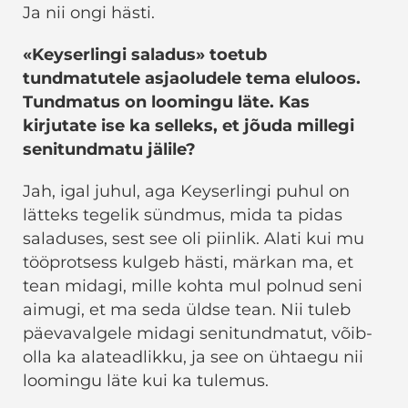
Ja nii ongi hästi.
«Keyserlingi saladus» toetub
tundmatutele asjaoludele tema eluloos.
Tundmatus on loomingu läte. Kas
kirjutate ise ka selleks, et jõuda millegi
senitundmatu jälile?
Jah, igal juhul, aga Keyserlingi puhul on
lätteks tegelik sündmus, mida ta pidas
saladuses, sest see oli piinlik. Alati kui mu
tööprotsess kulgeb hästi, märkan ma, et
tean midagi, mille kohta mul polnud seni
aimugi, et ma seda üldse tean. Nii tuleb
päevavalgele midagi senitundmatut, võib-
olla ka alateadlikku, ja see on ühtaegu nii
loomingu läte kui ka tulemus.