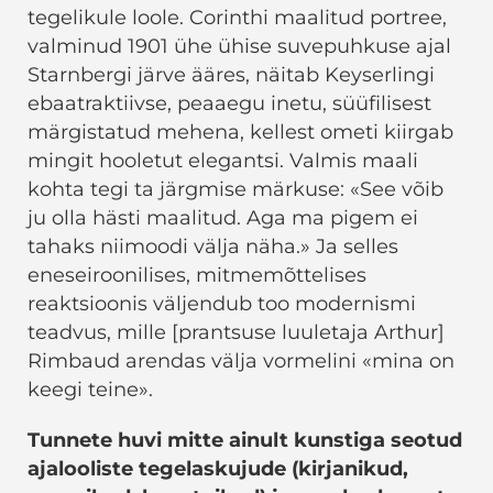
tegelikule loole. Corinthi maalitud portree,
valminud 1901 ühe ühise suvepuhkuse ajal
Starnbergi järve ääres, näitab Keyserlingi
ebaatraktiivse, peaaegu inetu, süüfilisest
märgistatud mehena, kellest ometi kiirgab
mingit hooletut elegantsi. Valmis maali
kohta tegi ta järgmise märkuse: «See võib
ju olla hästi maalitud. Aga ma pigem ei
tahaks niimoodi välja näha.» Ja selles
eneseiroonilises, mitmemõttelises
reaktsioonis väljendub too modernismi
teadvus, mille [prantsuse luuletaja Arthur]
Rimbaud arendas välja vormelini «mina on
keegi teine».
Tunnete huvi mitte ainult kunstiga seotud
ajalooliste tegelaskujude (kirjanikud,