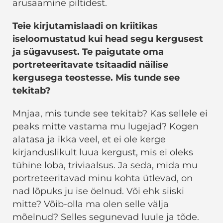
arusaamine piltidest.
Teie kirjutamislaadi on kriitikas
iseloomustatud kui head segu kergusest
ja sügavusest. Te paigutate oma
portreteeritavate tsitaadid näilise
kergusega teostesse. Mis tunde see
tekitab?
Mnjaa, mis tunde see tekitab? Kas sellele ei
peaks mitte vastama mu lugejad? Kogen
alatasa ja ikka veel, et ei ole kerge
kirjanduslikult luua kergust, mis ei oleks
tühine loba, triviaalsus. Ja seda, mida mu
portreteeritavad minu kohta ütlevad, on
nad lõpuks ju ise öelnud. Või ehk siiski
mitte? Võib-olla ma olen selle välja
mõelnud? Selles segunevad luule ja tõde.