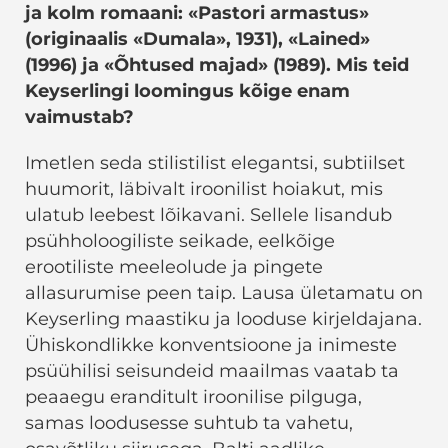
ja kolm romaani: «Pastori armastus»
(originaalis «Dumala», 1931), «Lained»
(1996) ja «Õhtused majad» (1989). Mis teid
Keyserlingi loomingus kõige enam
vaimustab?
Imetlen seda stilistilist elegantsi, subtiilset
huumorit, läbivalt iroonilist hoiakut, mis
ulatub leebest lõikavani. Sellele lisandub
psühholoogiliste seikade, eelkõige
erootiliste meeleolude ja pingete
allasurumise peen taip. Lausa ületamatu on
Keyserling maastiku ja looduse kirjeldajana.
Ühiskondlikke konventsioone ja inimeste
psüühilisi seisundeid maailmas vaatab ta
peaaegu eranditult iroonilise pilguga,
samas loodusesse suhtub ta vahetu,