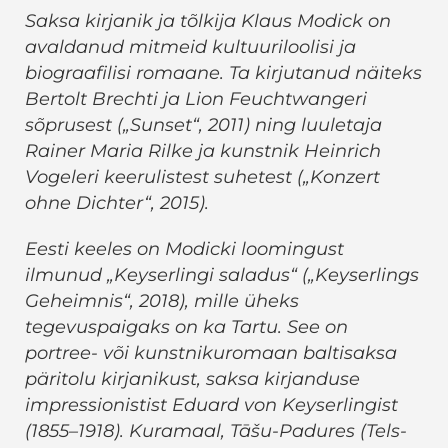
Saksa kirjanik ja tõlkija Klaus Modick on
avaldanud mitmeid kultuuriloolisi ja
biograafilisi romaane. Ta kirjutanud näiteks
Bertolt Brechti ja Lion Feuchtwangeri
sõprusest („Sunset“, 2011) ning luuletaja
Rainer Maria Rilke ja kunstnik Heinrich
Vogeleri keerulistest suhetest („Konzert
ohne Dichter“, 2015).
Eesti keeles on Modicki loomingust
ilmunud „Keyserlingi saladus“ („Keyserlings
Geheimnis“, 2018), mille üheks
tegevuspaigaks on ka Tartu. See on
portree- või kunstnikuromaan baltisaksa
päritolu kirjanikust, saksa kirjanduse
impressionistist Eduard von Keyserlingist
(1855–1918). Kuramaal, Tāšu-Padures (Tels-