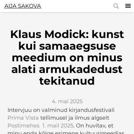
AIJA SAKOVA
Klaus Modick: kunst
kui samaaegsuse
meedium on minus
alati armukadedust
tekitanud
4. mai 2025
Intervjuu on valminud kirjandusfestivali
Prima Vista
tellimusel ja ilmus algselt
Postimehes 1. mail 2025
. On huvitav, et
minu enda kõige esimene kultuurimeedias