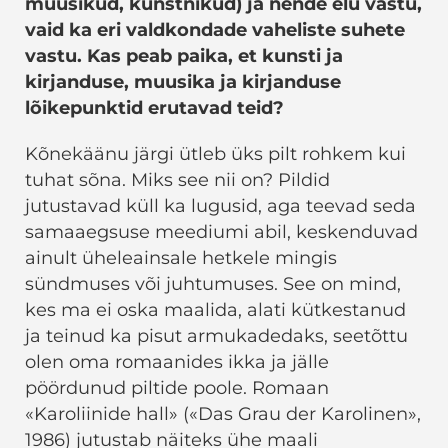
muusikud, kunstnikud) ja nende elu vastu,
vaid ka eri valdkondade vaheliste suhete
vastu. Kas peab paika, et kunsti ja
kirjanduse, muusika ja kirjanduse
lõikepunktid erutavad teid?
Kõnekäänu järgi ütleb üks pilt rohkem kui
tuhat sõna. Miks see nii on? Pildid
jutustavad küll ka lugusid, aga teevad seda
samaaegsuse meediumi abil, keskenduvad
ainult üheleainsale hetkele mingis
sündmuses või juhtumuses. See on mind,
kes ma ei oska maalida, alati kütkestanud
ja teinud ka pisut armukadedaks, seetõttu
olen oma romaanides ikka ja jälle
pöördunud piltide poole. Romaan
«Karoliinide hall» («Das Grau der Karolinen»,
1986) jutustab näiteks ühe maali