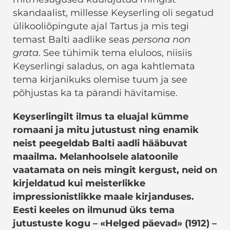
skandaalist, millesse Keyserling oli segatud
ülikooliõpingute ajal Tartus ja mis tegi
temast Balti aadlike seas
persona non
grata
. See tühimik tema eluloos, niisiis
Keyserlingi saladus, on aga kahtlemata
tema kirjanikuks olemise tuum ja see
põhjustas ka ta pärandi hävitamise.
Keyserlingilt ilmus ta eluajal kümme
romaani ja mitu jutustust ning enamik
neist peegeldab Balti aadli hääbuvat
maailma. Melanhoolsele alatoonile
vaatamata on neis mingit kergust, neid on
kirjeldatud kui meisterlikke
impressionistlikke maale kirjanduses.
Eesti keeles on ilmunud üks tema
jutustuste kogu – «Helged päevad» (1912) –