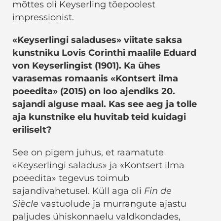
mõttes oli Keyserling tõepoolest
impressionist.
«Keyserlingi saladuses» viitate saksa
kunstniku Lovis Corinthi maalile Eduard
von Keyserlingist (1901). Ka ühes
varasemas romaanis «Kontsert ilma
poeedita» (2015) on loo ajendiks 20.
sajandi alguse maal. Kas see aeg ja tolle
aja kunstnike elu huvitab teid kuidagi
eriliselt?
See on pigem juhus, et raamatute
«Keyserlingi saladus» ja «Kontsert ilma
poeedita» tegevus toimub
sajandivahetusel. Küll aga oli
Fin de
Siècle
vastuolude ja murrangute ajastu
paljudes ühiskonnaelu valdkondades,