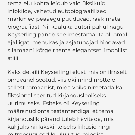
tema elu kohta leidub vaid üksikuid
infokilde, vahetud autobiograafilised
märkmed peaaegu puuduvad, rääkimata
biograafiast. Nii kaaluka autori puhul nagu
Keyserling paneb see imestama. Ta oli omal
ajal igati menukas ja asjatundjad hindavad
siiamaani kõrgelt tema elegantset, iroonilist
stiili.
Kaks detaili Keyserlingi elust, mis on ilmselt
omavahel seotud, viisidki mind mõttele
sellest romaanist, mida võiks nimetada ka
fiktsionaliseeritud kirjanduslooliseks
uurimuseks. Esiteks oli Keyserling
määranud oma testamendiga, et tema
kirjanduslik pärand tuleb hävitada, mis
kahjuks nii läkski; teiseks liikusid ringi
mitmesugused kuulujutud mingist