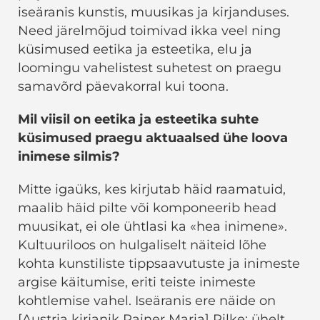
iseäranis kunstis, muusikas ja kirjanduses.
Need järelmõjud toimivad ikka veel ning
küsimused eetika ja esteetika, elu ja
loomingu vahelistest suhetest on praegu
samavõrd päevakorral kui toona.
Mil viisil on eetika ja esteetika suhte
küsimused praegu aktuaalsed ühe loova
inimese silmis?
Mitte igaüks, kes kirjutab häid raamatuid,
maalib häid pilte või komponeerib head
muusikat, ei ole ühtlasi ka «hea inimene».
Kultuuriloos on hulgaliselt näiteid lõhe
kohta kunstiliste tippsaavutuste ja inimeste
argise käitumise, eriti teiste inimeste
kohtlemise vahel. Iseäranis ere näide on
[Austria kirjanik Rainer Maria] Rilke: ühelt