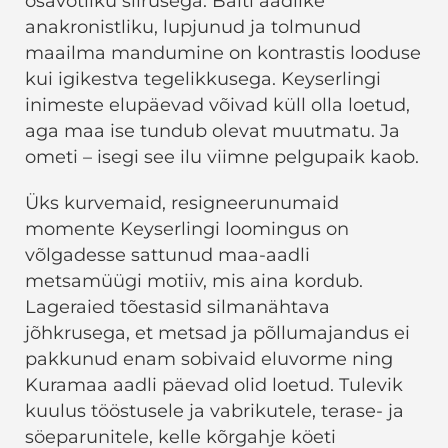
osavõtliku siirusega. Balti aadlike
anakronistliku, lupjunud ja tolmunud
maailma mandumine on kontrastis looduse
kui igikestva tegelikkusega. Keyserlingi
inimeste elupäevad võivad küll olla loetud,
aga maa ise tundub olevat muutmatu. Ja
ometi – isegi see ilu viimne pelgupaik kaob.
Üks kurvemaid, resigneerunumaid
momente Keyserlingi loomingus on
võlgadesse sattunud maa-aadli
metsamüügi motiiv, mis aina kordub.
Lageraied tõestasid silmanähtava
jõhkrusega, et metsad ja põllumajandus ei
pakkunud enam sobivaid eluvorme ning
Kuramaa aadli päevad olid loetud. Tulevik
kuulus tööstusele ja vabrikutele, terase- ja
söeparunitele, kelle kõrgahje köeti