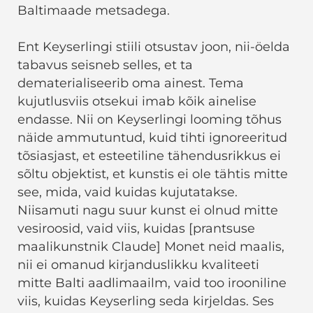
Baltimaade metsadega.
Ent Keyserlingi stiili otsustav joon, nii-öelda
tabavus seisneb selles, et ta
dematerialiseerib oma ainest. Tema
kujutlusviis otsekui imab kõik ainelise
endasse. Nii on Keyserlingi looming tõhus
näide ammutuntud, kuid tihti ignoreeritud
tõsiasjast, et esteetiline tähendusrikkus ei
sõltu objektist, et kunstis ei ole tähtis mitte
see, mida, vaid kuidas kujutatakse.
Niisamuti nagu suur kunst ei olnud mitte
vesiroosid, vaid viis, kuidas [prantsuse
maalikunstnik Claude] Monet neid maalis,
nii ei omanud kirjanduslikku kvaliteeti
mitte Balti aadlimaailm, vaid too irooniline
viis, kuidas Keyserling seda kirjeldas. Ses