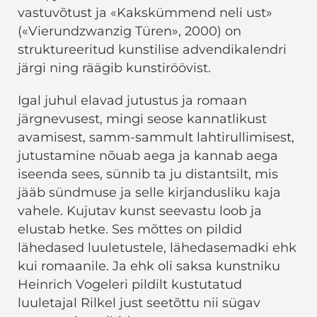
vastuvõtust ja «Kakskümmend neli ust»
(«Vierundzwanzig Türen», 2000) on
struktureeritud kunstilise advendikalendri
järgi ning räägib kunstiröövist.
Igal juhul elavad jutustus ja romaan
järgnevusest, mingi seose kannatlikust
avamisest, samm-sammult lahtirullimisest,
jutustamine nõuab aega ja kannab aega
iseenda sees, sünnib ta ju distantsilt, mis
jääb sündmuse ja selle kirjandusliku kaja
vahele. Kujutav kunst seevastu loob ja
elustab hetke. Ses mõttes on pildid
lähedased luuletustele, lähedasemadki ehk
kui romaanile. Ja ehk oli saksa kunstniku
Heinrich Vogeleri pildilt kustutatud
luuletajal Rilkel just seetõttu nii sügav