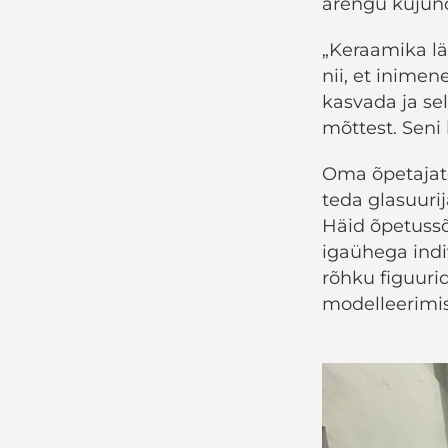
arengu kujun
„Keraamika läb
nii, et inime
kasvada ja se
mõttest. Seni 
Oma õpetajate
teda glasuuri
Häid õpetuss
igaühega indiv
rõhku figuurid
modelleerimis