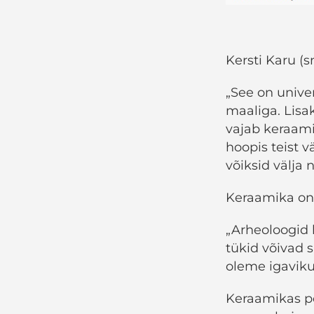
Kersti Karu (s
„See on univer
maaliga. Lisa
vajab keraami
hoopis teist v
võiksid välja 
Keraamika on 
„Arheoloogid 
tükid võivad s
oleme igavik
Keraamikas pe