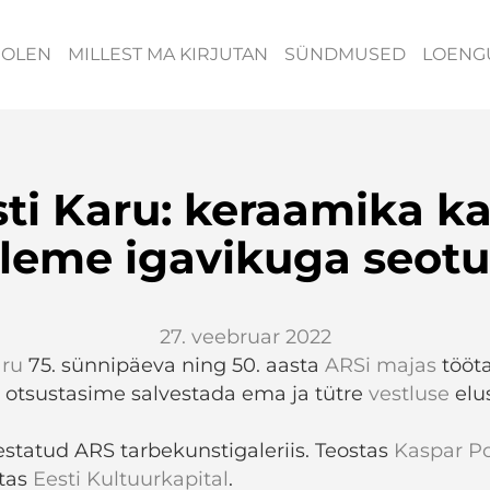
 OLEN
MILLEST MA KIRJUTAN
SÜNDMUSED
LOENG
sti Karu: keraamika k
leme igavikuga seot
27. veebruar 2022
aru
75. sünnipäeva ning 50. aasta
ARSi majas
tööt
 otsustasime salvestada ema ja tütre
vestluse
elu
estatud ARS tarbekunstigaleriis. Teostas
Kaspar P
etas
Eesti Kultuurkapital
.