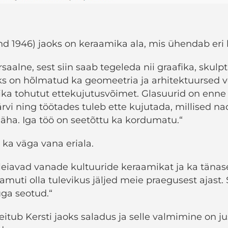
nd 1946) jaoks on keraamika ala, mis ühendab eri k
saalne, sest siin saab tegeleda nii graafika, skulpt
ks on hõlmatud ka geomeetria ja arhitektuursed 
ka tohutut ettekujutusvõimet. Glasuurid on enne
ärvi ning töötades tuleb ette kujutada, millised na
näha. Iga töö on seetõttu ka kordumatu.“
ka väga vana eriala.
leiavad vanade kultuuride keraamikat ja ka täna
amuti olla tulevikus jäljed meie praegusest ajast.
uga seotud.“
itub Kersti jaoks saladus ja selle valmimine on j