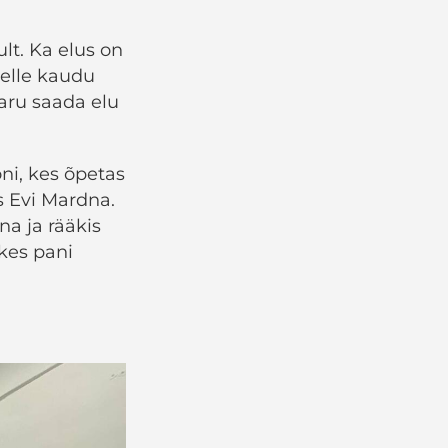
ult. Ka elus on
selle kaudu
 aru saada elu
ni, kes õpetas
s Evi Mardna.
na ja rääkis
 kes pani