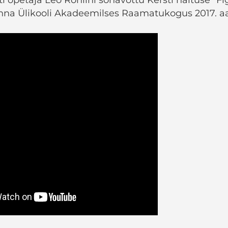
inna Ülikooli Akadeemilses Raamatukogus 2017. aa