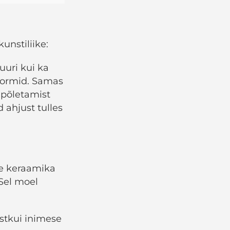
unstiliike:
uuri kui ka
vormid. Samas
 põletamist
d ahjust tulles
se keraamika
 Sel moel
ustkui inimese