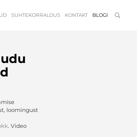
UD
SUHTEKORRALDUS
KONTAKT
BLOGI
audu
ud
amise
st, loomingust
okk
. Video