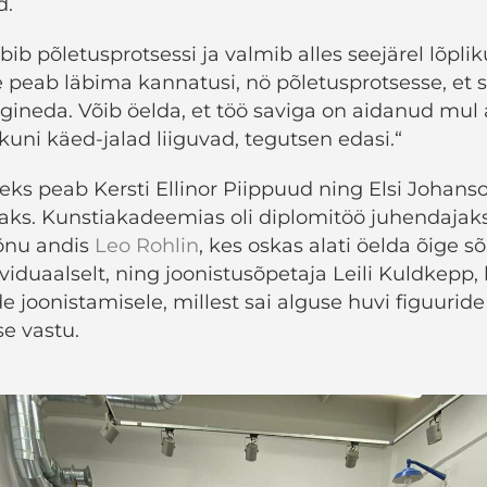
d.
ib põletusprotsessi ja valmib alles seejärel lõplik
ne peab läbima kannatusi, nö põletusprotsesse, et 
lgineda. Võib öelda, et töö saviga on aidanud mul
kuni käed-jalad liiguvad, tegutsen edasi.“
ks peab Kersti Ellinor Piippuud ning Elsi Johanso
jaks. Kunstiakadeemias oli diplomitöö juhendajak
õnu andis
Leo Rohlin
, kes oskas alati öelda õige sõ
iduaalselt, ning joonistusõpetaja Leili Kuldkepp,
e joonistamisele, millest sai alguse huvi figuuride
e vastu.