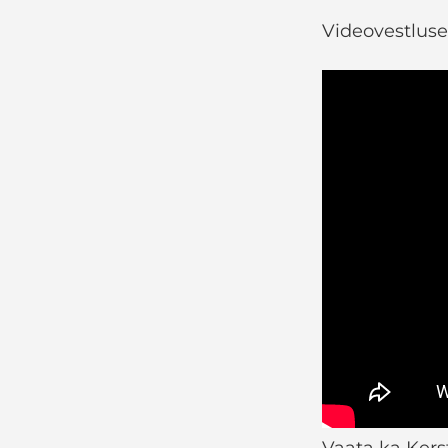
Videovestluse 
Vaata ka Kerst