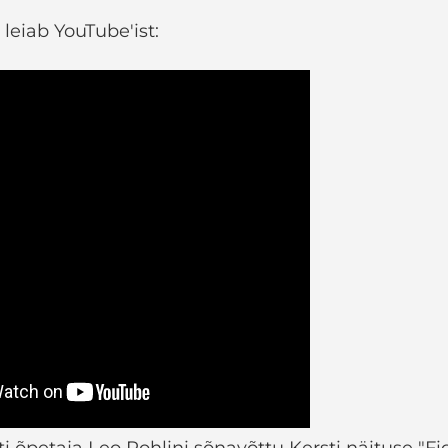
leiab YouTube'ist:
i õpetaja Leo Rohlini sõnavõttu Kersti näituse "Fi