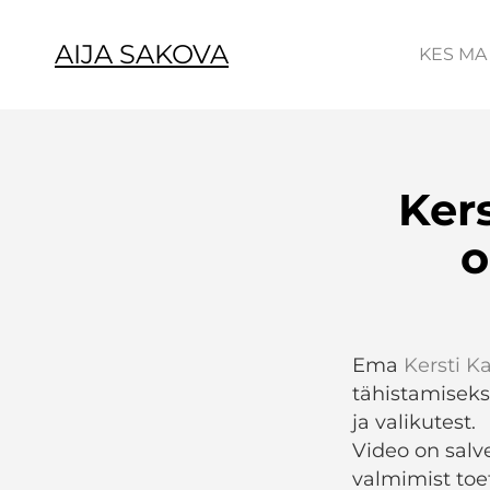
AIJA SAKOVA
KES MA
Ker
o
Ema
Kersti K
tähistamiseks
ja valikutest.
Video on salv
valmimist to