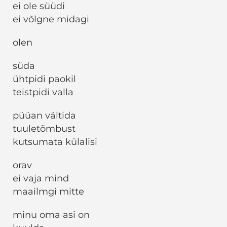
ei ole süüdi
ei võlgne midagi
olen
süda
ühtpidi paokil
teistpidi valla
püüan vältida
tuuletõmbust
kutsumata külalisi
orav
ei vaja mind
maailmgi mitte
minu oma asi on