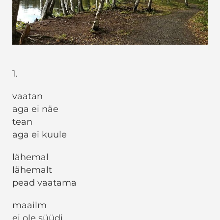
1.
vaatan
aga ei näe
tean
aga ei kuule
lähemal
lähemalt
pead vaatama
maailm
ei ole süüdi