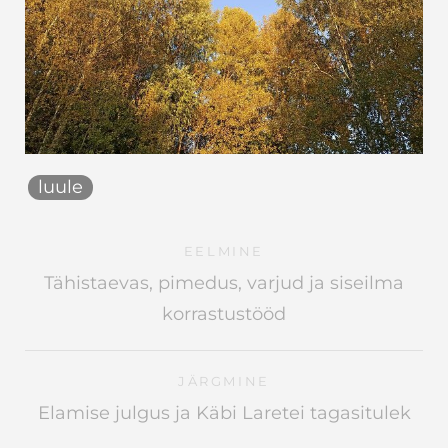
luule
EELMINE
Tähistaevas, pimedus, varjud ja siseilma
korrastustööd
JÄRGMINE
Elamise julgus ja Käbi Laretei tagasitulek