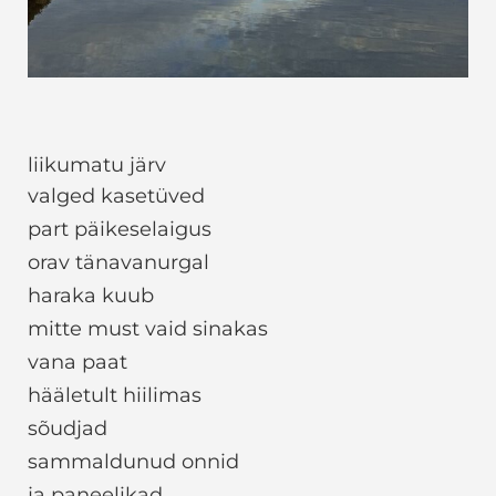
liikumatu järv
valged kasetüved
part päikeselaigus
orav tänavanurgal
haraka kuub
mitte must vaid sinakas
vana paat
hääletult hiilimas
sõudjad
sammaldunud onnid
ja paneelikad