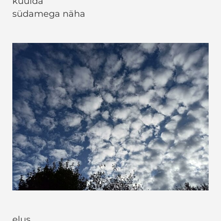
kuulda
südamega näha
elus