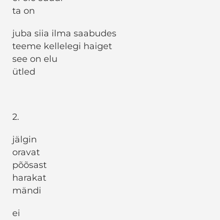
ta on
juba siia ilma saabudes
teeme kellelegi haiget
see on elu
ütled
2.
jälgin
oravat
põõsast
harakat
mändi
ei