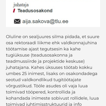
Oluline on sealjuures silma pidada, et suure
osa rektoraadi liikme ehk valdkonnajuhina
töötamise ajast tegutsesin ka kahe
tugiüksuse (teadusosakonna ja
teadmussiirde ja projektide keskuse)
juhatajana. Kahes üksuses töötab kokku
umbes 25 inimest, lisaks on osakondadega
seotud valdkondlikud tugitöötajate
võrgustikud. Tööle asudes oli vaja luua
toimivad tööpered, kontrollida ja
kohandada inimeste sobivust rollidele, luua
toimivad juhtimisstruktuurid ja info