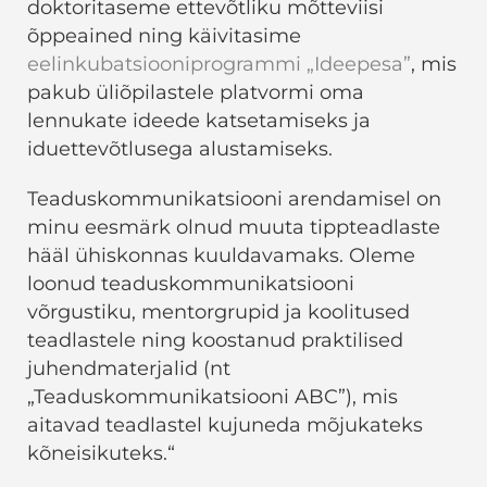
doktoritaseme ettevõtliku mõtteviisi
õppeained ning käivitasime
eelinkubatsiooniprogrammi „Ideepesa”
, mis
pakub üliõpilastele platvormi oma
lennukate ideede katsetamiseks ja
iduettevõtlusega alustamiseks.
Teaduskommunikatsiooni arendamisel on
minu eesmärk olnud muuta tippteadlaste
hääl ühiskonnas kuuldavamaks. Oleme
loonud teaduskommunikatsiooni
võrgustiku, mentorgrupid ja koolitused
teadlastele ning koostanud praktilised
juhendmaterjalid (nt
„Teaduskommunikatsiooni ABC”), mis
aitavad teadlastel kujuneda mõjukateks
kõneisikuteks.“