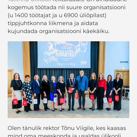
kogemus töötada nii suure organisatsiooni
(u 1400 töötajat ja u 6900 üliõpilast)
tippjuhtkonna liikmena ja aidata
kujundada organisatsiooni käekäiku.
Olen tänulik rektor Tõnu Viigile, kes kaasas
mind oma meeskonda ja usaldas ülikooli