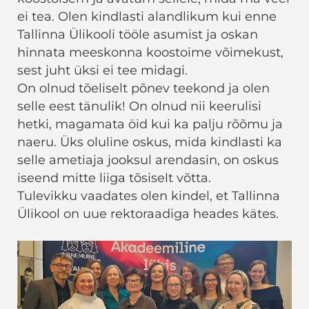
ei tea. Olen kindlasti alandlikum kui enne
Tallinna Ülikooli tööle asumist ja oskan
hinnata meeskonna koostoime võimekust,
sest juht üksi ei tee midagi.
On olnud tõeliselt põnev teekond ja olen
selle eest tänulik! On olnud nii keerulisi
hetki, magamata öid kui ka palju rõõmu ja
naeru. Üks oluline oskus, mida kindlasti ka
selle ametiaja jooksul arendasin, on oskus
iseend mitte liiga tõsiselt võtta.
Tulevikku vaadates olen kindel, et Tallinna
Ülikool on uue rektoraadiga heades kätes.