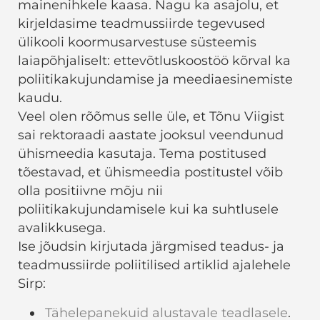
mainenihkele kaasa. Nagu ka asajolu, et
kirjeldasime teadmussiirde tegevused
ülikooli koormusarvestuse süsteemis
laiapõhjaliselt: ettevõtluskoostöö kõrval ka
poliitikakujundamise ja meediaesinemiste
kaudu.
Veel olen rõõmus selle üle, et Tõnu Viigist
sai rektoraadi aastate jooksul veendunud
ühismeedia kasutaja. Tema postitused
tõestavad, et ühismeedia postitustel võib
olla positiivne mõju nii
poliitikakujundamisele kui ka suhtlusele
avalikkusega.
Ise jõudsin kirjutada järgmised teadus- ja
teadmussiirde poliitilised artiklid ajalehele
Sirp:
Tähelepanekuid alustavale teadlasele
.