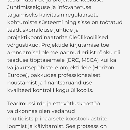
Juhtimisselguse ja infovahetuse
tagamiseks käivitasin regulaarsete
kohtumiste süsteemi ning sisse on töötatud
teaduskorralduse juhtide ja
projektikoordinaatorite üleülikoolilised
võrgustikud. Projektide kirjutamise toe
arendamisel oleme pannud erilist rõhku nii
teaduse tipptasemele (ERC, MSCA) kui ka
väljakutsepõhistele projektidele (Horizon
Europe), pakkudes professionaalset
nõustamist ja finantsaruandluse
kvaliteedikontrolli kogu ülikoolis.
Teadmussiirde ja ettevõtluskoostöö
valdkonnas olen vedanud
multidistsiplinaarsete koostööklastrite
loomist ja käivitamist. See protsess on