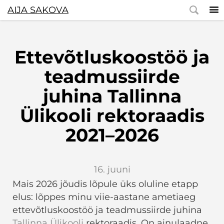
AIJA SAKOVA
Ettevõtluskoostöö ja
teadmussiirde
juhina Tallinna
Ülikooli rektoraadis
2021–2026
16. juuni
Mais 2026 jõudis lõpule üks oluline etapp
elus: lõppes minu viie-aastane ametiaeg
ettevõtluskoostöö ja teadmussiirde juhina
Tallinna Ülikooli
rektoraadis. On ainulaadne