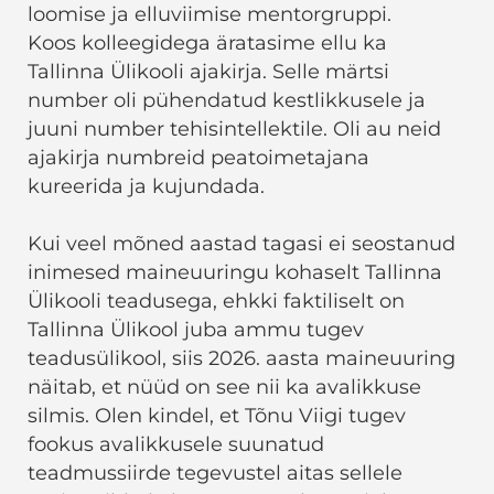
loomise ja elluviimise mentorgruppi.
Koos kolleegidega äratasime ellu ka
Tallinna Ülikooli ajakirja. Selle märtsi
number oli pühendatud kestlikkusele ja
juuni number tehisintellektile. Oli au neid
ajakirja numbreid peatoimetajana
kureerida ja kujundada.
Kui veel mõned aastad tagasi ei seostanud
inimesed maineuuringu kohaselt Tallinna
Ülikooli teadusega, ehkki faktiliselt on
Tallinna Ülikool juba ammu tugev
teadusülikool, siis 2026. aasta maineuuring
näitab, et nüüd on see nii ka avalikkuse
silmis. Olen kindel, et Tõnu Viigi tugev
fookus avalikkusele suunatud
teadmussiirde tegevustel aitas sellele