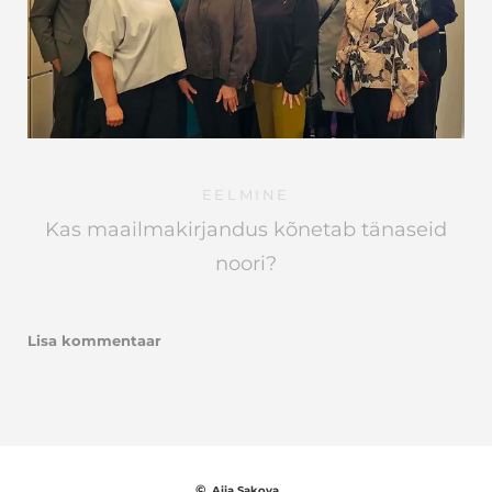
EELMINE
Kas maailmakirjandus kõnetab tänaseid
noori?
Lisa kommentaar
©
Aija Sakova