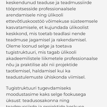
keskendunud teaduse ja teadmussiirde
tööprotsesside professionaalsele
arendamisele ning ülikooli
ettevõtluskoostöö võimekuse süsteemsele
kasvatamisele, et kujundada ülikoolist
keskkond, mis toetab teadlasi nende
teadmuse jagamisel ja rakendamisel.
Oleme loonud selge ja toetava
tugistruktuuri, mis tagab ülikooli
akadeemilistele liikmetele professionaalse
nõu ja praktilise abi nii projektide
taotlemisel, haldamisel kui ka
teadustulemuste ühiskonda viimisel.
Tugistruktuuri tugevdamiseks
moodustasime kaks selge fookusega
üksust: teadusosakonna ning
teadmussiirde ja projektide keskuse.