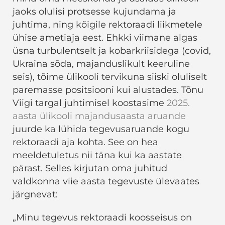
jaoks olulisi protsesse kujundama ja
juhtima, ning kõigile rektoraadi liikmetele
ühise ametiaja eest. Ehkki viimane algas
üsna turbulentselt ja kobarkriisidega (covid,
Ukraina sõda, majanduslikult keeruline
seis), tõime ülikooli tervikuna siiski oluliselt
paremasse positsiooni kui alustades. Tõnu
Viigi targal juhtimisel koostasime
2025.
aasta ülikooli majandusaasta aruande
juurde ka lühida tegevusaruande kogu
rektoraadi aja kohta. See on hea
meeldetuletus nii täna kui ka aastate
pärast. Selles kirjutan oma juhitud
valdkonna viie aasta tegevuste ülevaates
järgnevat:
„Minu tegevus rektoraadi koosseisus on