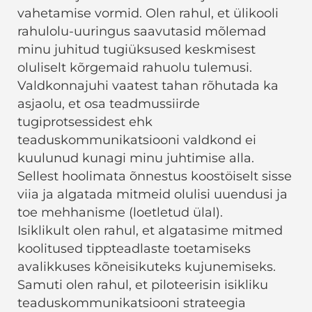
vahetamise vormid. Olen rahul, et ülikooli
rahulolu-uuringus saavutasid mõlemad
minu juhitud tugiüksused keskmisest
oluliselt kõrgemaid rahuolu tulemusi.
Valdkonnajuhi vaatest tahan rõhutada ka
asjaolu, et osa teadmussiirde
tugiprotsessidest ehk
teaduskommunikatsiooni valdkond ei
kuulunud kunagi minu juhtimise alla.
Sellest hoolimata õnnestus koostöiselt sisse
viia ja algatada mitmeid olulisi uuendusi ja
toe mehhanisme (loetletud ülal).
Isiklikult olen rahul, et algatasime mitmed
koolitused tippteadlaste toetamiseks
avalikkuses kõneisikuteks kujunemiseks.
Samuti olen rahul, et piloteerisin isikliku
teaduskommunikatsiooni strateegia