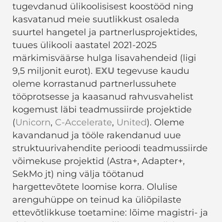
tugevdanud ülikoolisisest koostööd ning
kasvatanud meie suutlikkust osaleda
suurtel hangetel ja partnerlusprojektides,
tuues ülikooli aastatel 2021-2025
märkimisväärse hulga lisavahendeid (ligi
9,5 miljonit eurot).
EXU
tegevuse kaudu
oleme korrastanud partnerlussuhete
tööprotsesse ja kaasanud rahvusvahelist
kogemust läbi teadmussiirde projektide
(
Unicorn
,
C-Accelerate
,
United
). Oleme
kavandanud ja tööle rakendanud uue
struktuurivahendite perioodi teadmussiirde
võimekuse projektid (Astra+, Adapter+,
SekMo jt) ning välja töötanud
hargettevõtete loomise korra. Olulise
arenguhüppe on teinud ka üliõpilaste
ettevõtlikkuse toetamine: lõime magistri- ja