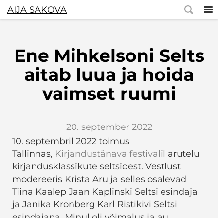
AIJA SAKOVA
Ene Mihkelsoni Selts
aitab luua ja hoida
vaimset ruumi
20. september 2022
10. septembril 2022 toimus
Tallinnas,
Kirjandustänava festivalil
arutelu
kirjandusklassikute seltsidest. Vestlust
modereeris Krista Aru ja selles osalevad
Tiina Kaalep Jaan Kaplinski Seltsi esindaja
ja Janika Kronberg Karl Ristikivi Seltsi
esindajana. Minul oli võimalus ja au