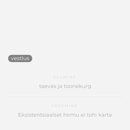
vestlus
EELMINE
taevas ja toonekurg
JÄRGMINE
Eksistentsiaalset hirmu ei tohi karta