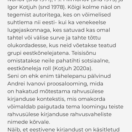
Igor Kotjuh (snd 1978). Kõigi kolme näol on
tegemist autoritega, kes on võimelised
suhtlema nii eesti- kui ka venekeelse
lugejaskonnaga, kes satuvad kas omal
tahtel või välise surve ja tahte tõttu
olukordadesse, kus neid võetakse teatud
grupi eestkõnelejatena. Teisisõnu
omistatakse neile pahatihti sotsiaalne,
eestkõneleja roll (Kotjuh 2020a).
Seni on ehk enim tähelepanu pälvinud
Andrei Ivanovi proosalooming, mida
on hakatud mõtestama rahvusülese
kirjanduse kontekstis, mis omakorda
võimaldab paigutada tema loomingu teiste
rahvusülese kirjanduse rahvusvaheliste
nimede kõrvale.
Näib, et eestivene kirjandust on käsitletud