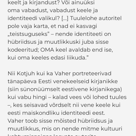
keelt ja kirjandust? Või ainuüksi
oma vabadust, vabadust keele ja
identiteedi valikul? [...] Tuulelohe autoritel
pole vaja karta, et nad ei kasvagi
„teistsuguseks” – nende identiteeti on
hübriidsus ja muutlikkuski juba sisse
kodeeritud; OMA keel avaldab end ise,
kui oma keeles edasi liikuda.”
Nii Kotjuh kui ka Vaher portreteerivad
tänapäeva Eesti venekeelseid kirjanikke
(siin sünonüümselt eestivene kirjanikega)
kui vabu hingi – kalad vees või lohed tuules
–, kes seisavad võrdselt nii vene keele kui
eesti maiskondliku identiteedi eest.
Vaher toob sisse mõisted hübriidsus ja
muutlikkus, mis on nende mitme kultuuri