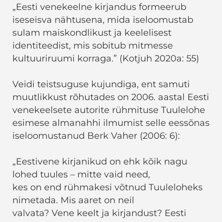
„Eesti venekeelne kirjandus formeerub
iseseisva nähtusena, mida iseloomustab
sulam maiskondlikust ja keelelisest
identiteedist, mis sobitub mitmesse
kultuuriruumi korraga.” (Kotjuh 2020a: 55)
Veidi teistsuguse kujundiga, ent samuti
muutlikkust rõhutades on 2006. aastal Eesti
venekeelsete autorite rühmituse Tuulelohe
esimese almanahhi ilmumist selle eessõnas
iseloomustanud Berk Vaher (2006: 6):
„Eestivene kirjanikud on ehk kõik nagu
lohed tuules – mitte vaid need,
kes on end rühmakesi võtnud Tuuleloheks
nimetada. Mis aaret on neil
valvata? Vene keelt ja kirjandust? Eesti