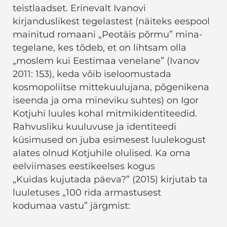
teistlaadset. Erinevalt Ivanovi
kirjanduslikest tegelastest (näiteks eespool
mainitud romaani „Peotäis põrmu” mina-
tegelane, kes tõdeb, et on lihtsam olla
„moslem kui Eestimaa venelane” (Ivanov
2011: 153), keda võib iseloomustada
kosmopoliitse mittekuulujana, põgenikena
iseenda ja oma mineviku suhtes) on Igor
Kotjuhi luules kohal mitmikidentiteedid.
Rahvusliku kuuluvuse ja identiteedi
küsimused on juba esimesest luulekogust
alates olnud Kotjuhile olulised. Ka oma
eelviimases eestikeelses kogus
„Kuidas kujutada päeva?” (2015) kirjutab ta
luuletuses „100 rida armastusest
kodumaa vastu” järgmist: