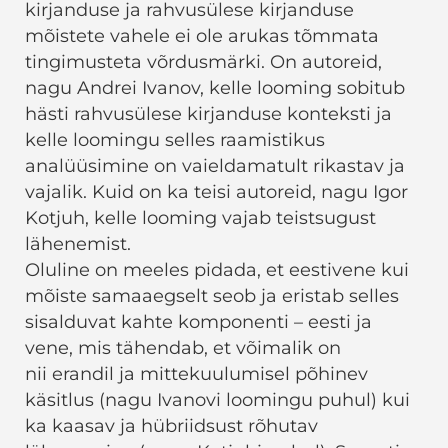
kirjanduse ja rahvusülese kirjanduse
mõistete vahele ei ole arukas tõmmata
tingimusteta võrdusmärki. On autoreid,
nagu Andrei Ivanov, kelle looming sobitub
hästi rahvusülese kirjanduse konteksti ja
kelle loomingu selles raamistikus
analüüsimine on vaieldamatult rikastav ja
vajalik. Kuid on ka teisi autoreid, nagu Igor
Kotjuh, kelle looming vajab teistsugust
lähenemist.
Oluline on meeles pidada, et eestivene kui
mõiste samaaegselt seob ja eristab selles
sisalduvat kahte komponenti – eesti ja
vene, mis tähendab, et võimalik on
nii erandil ja mittekuulumisel põhinev
käsitlus (nagu Ivanovi loomingu puhul) kui
ka kaasav ja hübriidsust rõhutav