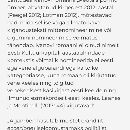
Lähtudes Ivanovi romaani „Peotäis põrmu”
ümber lahvatanud kirgedest 2012. aastal
(Peegel 2012; Lotman 2012), mõtestavad
nad, mida sellise väga silmatorkava
kirjandusteksti mittenomineerimine või
õigemini nomineerimise võimatus
tähendab. Ivanovi romaani ei olnud nimelt
Eesti Kultuurkapitali aastaauhindade
kontekstis võimalik nomineerida ei eesti
ega vene algupärandi ega ka tõlke
kategooriasse, kuna romaan oli kirjutatud
vene keeles ning tõlgitud
venekeelsest käsikirjast eesti keelde ning
ilmunud esmakordselt eesti keeles. Laanes
ja Monticelli (2017: 44) kirjutavad:
„Agamben kasutab mõistet erand (it
eccezione
) iseloomustamaks poliitilist