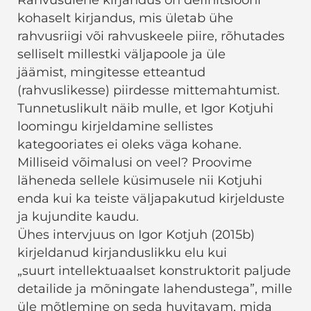
Rahvusülene kirjandus on definitsiooni
kohaselt kirjandus, mis ületab ühe
rahvusriigi või rahvuskeele piire, rõhutades
selliselt millestki väljapoole ja üle
jäämist, mingitesse etteantud
(rahvuslikesse) piirdesse mittemahtumist.
Tunnetuslikult näib mulle, et Igor Kotjuhi
loomingu kirjeldamine sellistes
kategooriates ei oleks väga kohane.
Milliseid võimalusi on veel? Proovime
läheneda sellele küsimusele nii Kotjuhi
enda kui ka teiste väljapakutud kirjelduste
ja kujundite kaudu.
Ühes intervjuus on Igor Kotjuh (2015b)
kirjeldanud kirjanduslikku elu kui
„suurt intellektuaalset konstruktorit paljude
detailide ja mõningate lahendustega”, mille
üle mõtlemine on seda huvitavam, mida