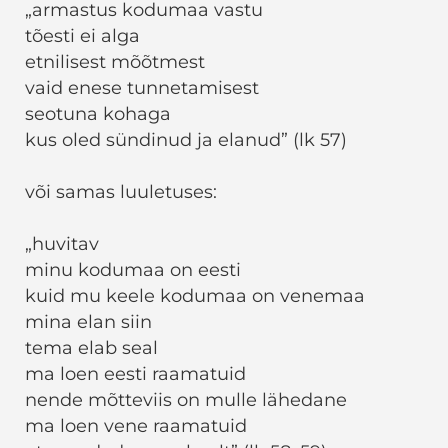
„armastus kodumaa vastu
tõesti ei alga
etnilisest mõõtmest
vaid enese tunnetamisest
seotuna kohaga
kus oled sündinud ja elanud” (lk 57)
või samas luuletuses:
„huvitav
minu kodumaa on eesti
kuid mu keele kodumaa on venemaa
mina elan siin
tema elab seal
ma loen eesti raamatuid
nende mõtteviis on mulle lähedane
ma loen vene raamatuid