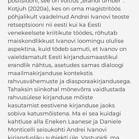
positsiooni, see on võitlus „erandi ümber”.
Kotjuh (2020a), kes on oma magistritöös
põhjalikult vaadelnud Andrei Ivanovi teoste
retseptsiooni nii eesti kui ka Eesti
venekeelsete kriitikute töödes, rõhutab
maiskondlikkust Ivanovi loomingu olulise
aspektina, kuid tõdeb samuti, et Ivanov on
vaieldamatult Eesti kirjandusmaastikul
erandlik nähtus, asetudes samas dialoogi
maailmakirjanduse kontekstis
rahvusvähemuste ja diasporaakirjandusega.
Tahaksin siinkohal mõnevõrra vaidlustada
rahvusülese kirjanduse mõiste
kasutamist eestivene kirjanduse jaoks
sobiva katusmõistena. Ma ei sea kuidagi
kahtluse alla Eneken Laanese ja Daniele
Monticelli seisukohti Andrei Ivanovi
kirjandusliku subjekti üle. Vastupidi, ma