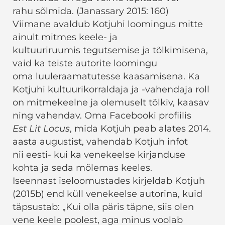
rahu sõlmida. (Janassary 2015: 160)
Viimane avaldub Kotjuhi loomingus mitte
ainult mitmes keele- ja
kultuuriruumis tegutsemise ja tõlkimisena,
vaid ka teiste autorite loomingu
oma luuleraamatutesse kaasamisena. Ka
Kotjuhi kultuurikorraldaja ja -vahendaja roll
on mitmekeelne ja olemuselt tõlkiv, kaasav
ning vahendav. Oma Facebooki profiilis
Est Lit Locus
, mida Kotjuh peab alates 2014.
aasta augustist, vahendab Kotjuh infot
nii eesti- kui ka venekeelse kirjanduse
kohta ja seda mõlemas keeles.
Iseennast iseloomustades kirjeldab Kotjuh
(2015b) end küll venekeelse autorina, kuid
täpsustab: „Kui olla päris täpne, siis olen
vene keele poolest, aga minus voolab