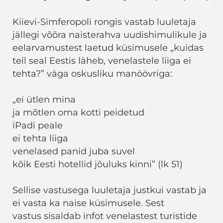
Kiievi-Simferopoli rongis vastab luuletaja
jällegi võõra naisterahva uudishimulikule ja
eelarvamustest laetud küsimusele „kuidas
teil seal Eestis läheb, venelastele liiga ei
tehta?” väga oskusliku manöövriga:
„ei ütlen mina
ja mõtlen oma kotti peidetud
iPadi peale
ei tehta liiga
venelased panid juba suvel
kõik Eesti hotellid jõuluks kinni” (lk 51)
Sellise vastusega luuletaja justkui vastab ja
ei vasta ka naise küsimusele. Sest
vastus sisaldab infot venelastest turistide