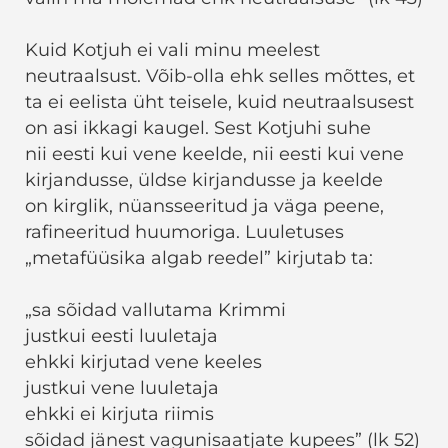
Kuid Kotjuh ei vali minu meelest
neutraalsust. Võib-olla ehk selles mõttes, et
ta ei eelista üht teisele, kuid neutraalsusest
on asi ikkagi kaugel. Sest Kotjuhi suhe
nii eesti kui vene keelde, nii eesti kui vene
kirjandusse, üldse kirjandusse ja keelde
on kirglik, nüansseeritud ja väga peene,
rafineeritud huumoriga. Luuletuses
„metafüüsika algab reedel” kirjutab ta:
„sa sõidad vallutama Krimmi
justkui eesti luuletaja
ehkki kirjutad vene keeles
justkui vene luuletaja
ehkki ei kirjuta riimis
sõidad jänest vagunisaatjate kupees” (lk 52)