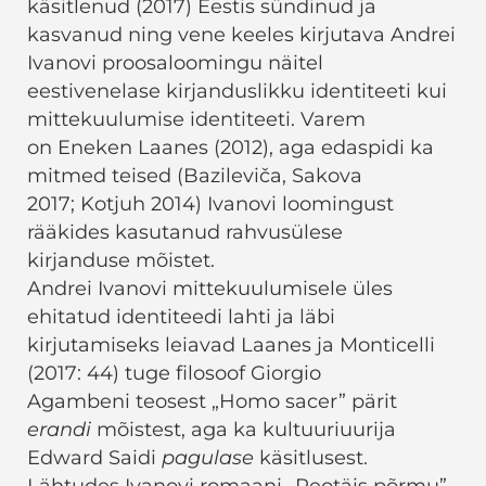
käsitlenud (2017) Eestis sündinud ja
kasvanud ning vene keeles kirjutava Andrei
Ivanovi proosaloomingu näitel
eestivenelase kirjanduslikku identiteeti kui
mittekuulumise identiteeti. Varem
on Eneken Laanes (2012), aga edaspidi ka
mitmed teised (Bazileviča, Sakova
2017; Kotjuh 2014) Ivanovi loomingust
rääkides kasutanud rahvusülese
kirjanduse mõistet.
Andrei Ivanovi mittekuulumisele üles
ehitatud identiteedi lahti ja läbi
kirjutamiseks leiavad Laanes ja Monticelli
(2017: 44) tuge filosoof Giorgio
Agambeni teosest „Homo sacer” pärit
erandi
mõistest, aga ka kultuuriuurija
Edward Saidi
pagulase
käsitlusest.