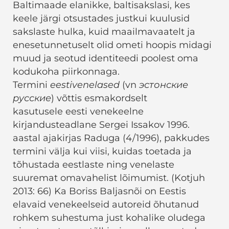
Baltimaade elanikke, baltisakslasi, kes
keele järgi otsustades justkui kuulusid
sakslaste hulka, kuid maailmavaatelt ja
enesetunnetuselt olid ometi hoopis midagi
muud ja seotud identiteedi poolest oma
kodukoha piirkonnaga.
Termini
eestivenelased
(vn
эстонские
русские
) võttis esmakordselt
kasutusele eesti venekeelne
kirjandusteadlane Sergei Issakov 1996.
aastal ajakirjas Raduga (4/1996), pakkudes
termini välja kui viisi, kuidas toetada ja
tõhustada eestlaste ning venelaste
suuremat omavahelist lõimumist. (Kotjuh
2013: 66) Ka Boriss Baljasnõi on Eestis
elavaid venekeelseid autoreid õhutanud
rohkem suhestuma just kohalike oludega