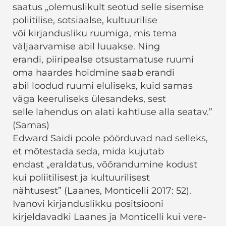
saatus „olemuslikult seotud selle sisemise
poliitilise, sotsiaalse, kultuurilise
või kirjandusliku ruumiga, mis tema
väljaarvamise abil luuakse. Ning
erandi, piiripealse otsustamatuse ruumi
oma haardes hoidmine saab erandi
abil loodud ruumi eluliseks, kuid samas
väga keeruliseks ülesandeks, sest
selle lahendus on alati kahtluse alla seatav.”
(Samas)
Edward Saidi poole pöörduvad nad selleks,
et mõtestada seda, mida kujutab
endast „eraldatus, võõrandumine kodust
kui poliitilisest ja kultuurilisest
nähtusest” (Laanes, Monticelli 2017: 52).
Ivanovi kirjanduslikku positsiooni
kirjeldavadki Laanes ja Monticelli kui vere-