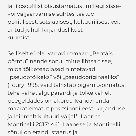
ja filosoofilist otsustamatust millegi sisse-
või väljaarvamise suhtes teatud
poliitilisest, sotsiaalsest, kultuurilisest või,
antud juhul, kirjanduslikust
ruumist.”
Selliselt ei ole Ivanovi romaan „Peotäis
põrmu” nende sõnul mitte lihtsalt see,
mida tõlketeadlased nimetavad
„pseudotõlkeks” või „pseudooriginaaliks”
(Toury 1995, vaid tähistab pigem „võimatust
teha vahet algupärandi ja tõlke vahel,
peegeldades omakorda Ivanovi enda
määratlematut positsiooni eesti kirjanduse
ja laiemalt kultuuri väljal” (Laanes,
Monticelli 2017: 44). Laanese ja Monticelli
sõnul on erandi staatus ja