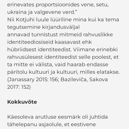
erinevates proportsioonides vene, setu,
ukraina ja valgevene verd.”
Nii Kotjuhi luule lüüriline mina kui ka tema
tegutsemine kirjandusväljal
annavad tunnistust mitmeid rahvuslikke
identiteediosiseid kaasavast ehk
hübriidsest identiteedist. Viimane erinebki
rahvusülesest identiteedist selle poolest, et
ta mitte ei välista, vaid haarab endasse
päritolu kultuuri ja kultuuri, milles elatakse.
(Janassary 2015: 156; Bazileviča, Sakova
2017: 152)
Kokkuvõte
Käesoleva arutluse eesmärk oli juhtida
tähelepanu asjaolule, et eestivene