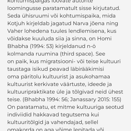
kohtumispaigas loovate autorite
loomingusse paratamatult sisse kirjutatud.
Seda ühisruumi või kohtumispaika, mida
Kotjuh kirjeldab jagatud Narva jõena ning
Vaher lohedena tuules lendlemisena, kus
võidakse kuuluda siia ja sinna, on Homi
Bhabha (1994: 53) kirjeldanud n-ö
kolmanda ruumina (third space). See
on paik, kus migratsiooni- või teise kultuuri
taustaga isikud peavad läbirääkimisi
oma päritolu kultuurist ja asukohamaa
kultuurist kerkivate väärtuste, ideede ja
kultuuripraktikate üle ja tõlgivad neid ühest
teise. (Bhabha 1994: 56; Janassary 2015: 155)
On paratamatu, et mitme kultuuriga seotud
indiviidid hakkavad tegutsema kui
kultuuritõlgid ja vahendajad, sellel
omakorda on aga võime lepitada või