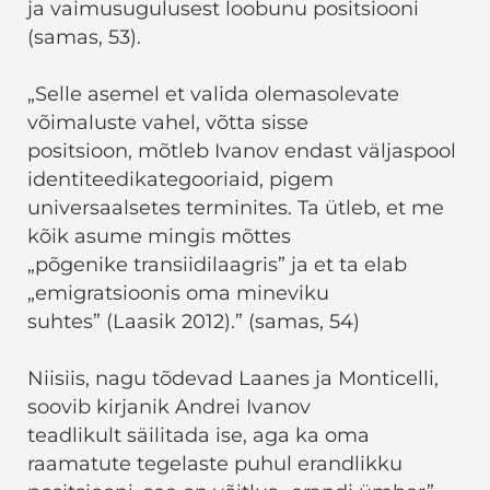
ja vaimusugulusest loobunu positsiooni
(samas, 53).
„Selle asemel et valida olemasolevate
võimaluste vahel, võtta sisse
positsioon, mõtleb Ivanov endast väljaspool
identiteedikategooriaid, pigem
universaalsetes terminites. Ta ütleb, et me
kõik asume mingis mõttes
„põgenike transiidilaagris” ja et ta elab
„emigratsioonis oma mineviku
suhtes” (Laasik 2012).” (samas, 54)
Niisiis, nagu tõdevad Laanes ja Monticelli,
soovib kirjanik Andrei Ivanov
teadlikult säilitada ise, aga ka oma
raamatute tegelaste puhul erandlikku