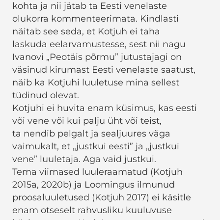
kohta ja nii jätab ta Eesti venelaste
olukorra kommenteerimata. Kindlasti
näitab see seda, et Kotjuh ei taha
laskuda eelarvamustesse, sest nii nagu
Ivanovi „Peotäis põrmu” jutustajagi on
väsinud kirumast Eesti venelaste saatust,
näib ka Kotjuhi luuletuse mina sellest
tüdinud olevat.
Kotjuhi ei huvita enam küsimus, kas eesti
või vene või kui palju üht või teist,
ta nendib pelgalt ja sealjuures väga
vaimukalt, et „justkui eesti” ja „justkui
vene” luuletaja. Aga vaid justkui.
Tema viimased luuleraamatud (Kotjuh
2015a, 2020b) ja Loomingus ilmunud
proosaluuletused (Kotjuh 2017) ei käsitle
enam otseselt rahvusliku kuuluvuse