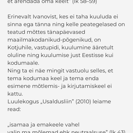
et arendada oma keelt” (lk 58–59)
Erinevalt Ivanovist, kes ei taha kuuluda ei
sinna ega tänna ning kelle peategelased on
teatud mõttes tänapäevased
maailmakodanikud-põgenikud, on
Kotjuhile, vastupidi, kuulumine ääretult
oluline ning kuulumise just Eestisse kui
kodumaale.
Ning ta ei näe mingit vastuolu selles, et
tema kodumaa keel ja tema enda
esimene mõtlemis- ja kirjutamiskeel ei
kattu.
Luulekogus „Usaldusliin” (2010) leiame
read:
„isamaa ja emakeele vahel
valin ma mõlemad ehk neutraalsuse” (lk 43)