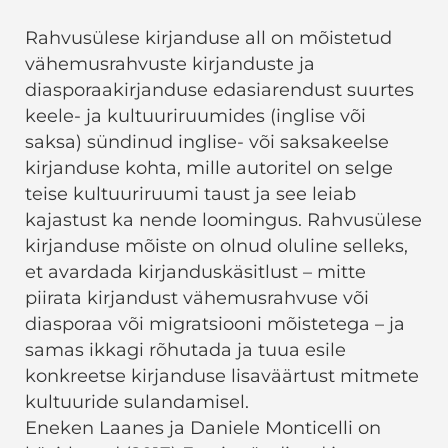
Rahvusülese kirjanduse all on mõistetud
vähemusrahvuste kirjanduste ja
diasporaakirjanduse edasiarendust suurtes
keele- ja kultuuriruumides (inglise või
saksa) sündinud inglise- või saksakeelse
kirjanduse kohta, mille autoritel on selge
teise kultuuriruumi taust ja see leiab
kajastust ka nende loomingus. Rahvusülese
kirjanduse mõiste on olnud oluline selleks,
et avardada kirjanduskäsitlust – mitte
piirata kirjandust vähemusrahvuse või
diasporaa või migratsiooni mõistetega – ja
samas ikkagi rõhutada ja tuua esile
konkreetse kirjanduse lisaväärtust mitmete
kultuuride sulandamisel.
Eneken Laanes ja Daniele Monticelli on