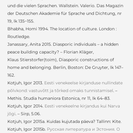
und die vielen Sprachen.
Wallstein. Valerio. Das Magazin
der Deutschen Akademie für Sprache und Dichtung, nr
19, lk 135−155.
Bhabha, Homi 1994. The location of culture. London :
Routledge.
Janassary, Anita 2015. Diasporic individuals – a hidden
peace building capacity? – Florian Kläger,
Klaus
Stierstorfer(toim), Diasporic constructions of
home and belonging. Berlin, Boston: De Gruyter, lk
147–
162.
Kotjuh, Igor 2013.
Eesti venekeelse kirjanduse nullindate
põlvkond: vastuvõtt ja tõrked omaks tunnistamisel
.
–
Methis. Studia humaniora Estonica, nr 11, lk 64–83.
Kotjuh, Igor 2014.
Eesti venekeelne kirjandus kui Narva
jõgi
. – Sirp, 5.06.
Kotjuh, Igor 2015a. Kuidas kujutada päeva? Tallinn: Kite.
Kotjuh, Igor 2015b.
Русская литература и Эстония. О