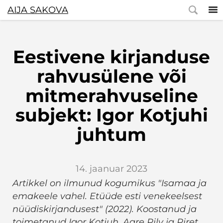
AIJA SAKOVA
Eestivene kirjanduse
rahvusülene või
mitmerahvuseline
subjekt: Igor Kotjuhi
juhtum
14. jaanuar 2023
Artikkel on ilmunud kogumikus "Isamaa ja
emakeele vahel. Etüüde esti venekeelsest
nüüdiskirjandusest" (2022). Koostanud ja
toimetanud Igor Kotjuh, Aare Pilv ja Piret