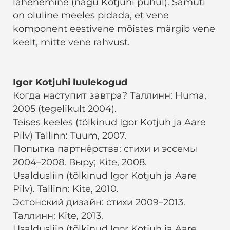
lähenemine (nagu Kotjuhi puhul). Samuti
on oluline meeles pidada, et vene
komponent eestivene mõistes märgib vene
keelt, mitte vene rahvust.
Igor Kotjuhi luulekogud
Когда наступит завтра? Таллинн: Huma,
2005 (tegelikult 2004).
Teises keeles (tõlkinud Igor Kotjuh ja Aare
Pilv) Tallinn: Tuum, 2007.
Попытка партнёрства: стихи и эссемы
2004–2008. Выру; Kite, 2008.
Usaldusliin (tõlkinud Igor Kotjuh ja Aare
Pilv). Tallinn: Kite, 2010.
Эстонский дизайн: стихи 2009–2013.
Таллинн: Kite, 2013.
Usaldusliin (tõlkinud Igor Kotjuh ja Aare