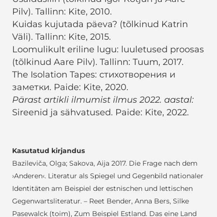
Pilv). Tallinn: Kite, 2010.
Kuidas kujutada päeva? (tõlkinud Katrin
Väli). Tallinn: Kite, 2015.
Loomulikult eriline lugu: luuletused proosas
(tõlkinud Aare Pilv). Tallinn: Tuum, 2017.
The Isolation Tapes: стихотворения и
заметки. Paide: Kite, 2020.
Pärast artikli ilmumist ilmus 2022. aastal:
Sireenid ja sähvatused. Paide: Kite, 2022.
Kasutatud kirjandus
Bazileviča, Olga; Sakova, Aija 2017. Die Frage nach dem
›Anderen‹. Literatur als Spiegel und Gegenbild
nationaler
Identitäten am Beispiel der estnischen und lettischen
Gegenwartsliteratur. – Reet Bender,
Anna Bers, Silke
Pasewalck (toim), Zum Beispiel Estland. Das eine Land