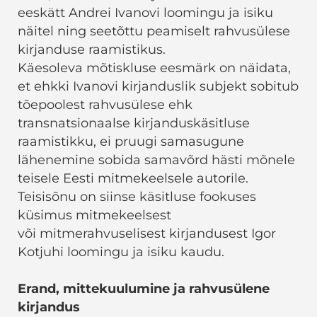
eeskätt Andrei Ivanovi loomingu ja isiku
näitel ning seetõttu peamiselt rahvusülese
kirjanduse raamistikus.
Käesoleva mõtiskluse eesmärk on näidata,
et ehkki Ivanovi kirjanduslik subjekt sobitub
tõepoolest rahvusülese ehk
transnatsionaalse kirjanduskäsitluse
raamistikku, ei pruugi samasugune
lähenemine sobida samavõrd hästi mõnele
teisele Eesti mitmekeelsele autorile.
Teisisõnu on siinse käsitluse fookuses
küsimus mitmekeelsest
või mitmerahvuselisest kirjandusest Igor
Kotjuhi loomingu ja isiku kaudu.
Erand, mittekuulumine ja rahvusülene
kirjandus