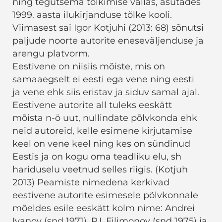
ning tegutsema tõlkimise vallas, asutades
1999. aasta ilukirjanduse tõlke kooli.
Viimasest sai Igor Kotjuhi (2013: 68) sõnutsi
paljude noorte autorite eneseväljenduse ja
arengu platvorm.
Eestivene on niisiis mõiste, mis on
samaaegselt ei eesti ega vene ning eesti
ja vene ehk siis eristav ja siduv samal ajal.
Eestivene autorite all tuleks eeskätt
mõista n-ö uut, nullindate põlvkonda ehk
neid autoreid, kelle esimene kirjutamise
keel on vene keel ning kes on sündinud
Eestis ja on kogu oma teadliku elu, sh
hariduselu veetnud selles riigis. (Kotjuh
2013) Peamiste nimedena kerkivad
eestivene autorite esimesele põlvkonnale
mõeldes esile eeskätt kolm nime: Andrei
Ivanov (snd 1971), P.I. Filimonov (snd 1975) ja