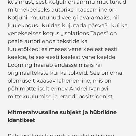
küsimust, sest Kotjuh on ammu muutunud
mitmekeelseks autoriks. Kaasamine on
Kotjuhil muutunud veelgi avaramaks, nii
luulekogus „Kuidas kujutada päeva?” kui ka
venekeelses kogus „Isolations Tapes” on
peale autori enda tekstide ka
luuletõlked: esimeses vene keelest eesti
keelde, teises eesti keelest vene keelde.
Looming haarab endasse niisiis nii
originaaltekste kui ka tõlkeid. See on oma
olemuselt kaasav lähenemine, mis on
põhimõtteliselt erinev Andrei Ivanovi
mittekuulumise ja erandi positsioonist.
Mitmerahvuseline subjekt ja hübriidne
identiteet