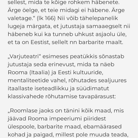
sellest, mida te kõige rohkem häbenete.
Ärge öelge, et teie midagi ei häbene. Ärge
valetage.“ (lk 166) Nii võib tähelepanelik
lugeja märgata, et jutustaja samaaegselt nii
häbeneb kui ka tunneb uhkust asjaolu üle,
et ta on Eestist, sellelt nn barbarite maalt.
„Varjuteatri“ esimeses peatükkis sõnastab
jutustaja seda erinevust, mida ta näeb
Rooma (Itaalia) ja Eesti kultuuride,
mentaliteetide vahel, rõhutades sealjuures
itaallaste iseteadlikku ja süüdimatut
klassivahede rõhutamise tavapärasust:
„Roomlase jaoks on tänini kõik maad, mis
jäävad Rooma impeeriumi piiridest
ülespoole, barbarite maad, ebamäärased
kohad ja paigad, millest pole muuda teada,