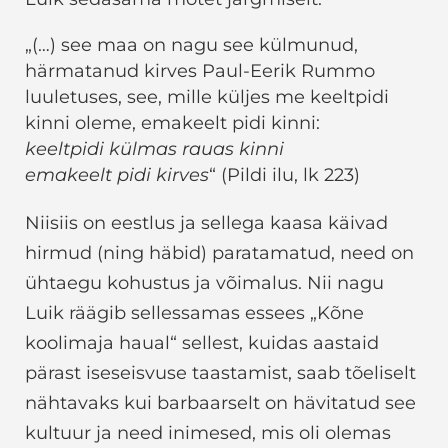
„(…) see maa on nagu see külmunud,
härmatanud kirves Paul-Eerik Rummo
luuletuses, see, mille küljes me keeltpidi
kinni oleme, emakeelt pidi kinni:
keeltpidi külmas rauas kinni
emakeelt pidi kirves
“ (Pildi ilu, lk 223)
Niisiis on eestlus ja sellega kaasa käivad
hirmud (ning häbid) paratamatud, need on
ühtaegu kohustus ja võimalus. Nii nagu
Luik räägib sellessamas essees „Kõne
koolimaja haual“ sellest, kuidas aastaid
pärast iseseisvuse taastamist, saab tõeliselt
nähtavaks kui barbaarselt on hävitatud see
kultuur ja need inimesed, mis oli olemas