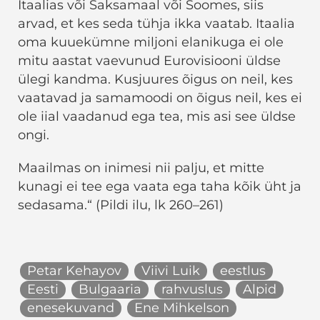
Itaalias või Saksamaal või Soomes, siis
arvad, et kes seda tühja ikka vaatab. Itaalia
oma kuuekümne miljoni elanikuga ei ole
mitu aastat vaevunud Eurovisiooni üldse
ülegi kandma. Kusjuures õigus on neil, kes
vaatavad ja samamoodi on õigus neil, kes ei
ole iial vaadanud ega tea, mis asi see üldse
ongi.
Maailmas on inimesi nii palju, et mitte
kunagi ei tee ega vaata ega taha kõik üht ja
sedasama.“ (Pildi ilu, lk 260–261)
Petar Kehayov
Viivi Luik
eestlus
Eesti
Bulgaaria
rahvuslus
Alpid
enesekuvand
Ene Mihkelson