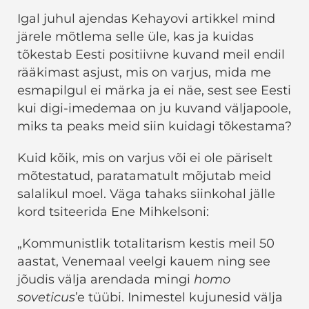
Igal juhul ajendas Kehayovi artikkel mind
järele mõtlema selle üle, kas ja kuidas
tõkestab Eesti positiivne kuvand meil endil
rääkimast asjust, mis on varjus, mida me
esmapilgul ei märka ja ei näe, sest see Eesti
kui digi-imedemaa on ju kuvand väljapoole,
miks ta peaks meid siin kuidagi tõkestama?
Kuid kõik, mis on varjus või ei ole päriselt
mõtestatud, paratamatult mõjutab meid
salalikul moel. Väga tahaks siinkohal jälle
kord tsiteerida Ene Mihkelsoni:
„Kommunistlik totalitarism kestis meil 50
aastat, Venemaal veelgi kauem ning see
jõudis välja arendada mingi
homo
soveticus
’e tüübi. Inimestel kujunesid välja