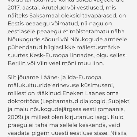
2017. aastal. Arutelud või vestlused, mis
näiteks Saksamaal oleksid tavapärased, on
Eestis peaaegu võimatud, nii nagu on
eestlasele peaaegu et mõistetamatu näha
Nõukogude sõduri või Nõukogude armeele
pühendatud hiiglaslikke mälestusmärke
suurtes Kesk-Euroopa linnades, olgu selles
Berliin või Viin veel mõni muu linn.
Siit jõuame Lääne- ja Ida-Euroopa
mälukultuuride erinevuse küsimuseni,
millest on rääkinud Eneken Laanes oma
doktoritöös (Lepitamatud dialoogid. Subjekt
ja mälu nõukogudejärgses eesti romaanis,
2009) ja millest olen kirjutanud isegi. Kuid
praegu ei taha ma sellele keskenda, vaid
vaadata pigem uuesti eestluse sisse. Niisiis,