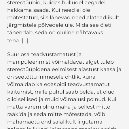
stereotüübid, kuidas hulludel aegadel
hakkama saada. Kui need ei ole
mõtestatud, siis lähevad need alateadlikult
järgmistele põlvedele üle. Mida see õieti
tähendab, seda on oluline nähtavaks
teha.
[…]
Suur osa teadvustamatust ja
manipuleerimist võimaldavat alget tuleb
stereotüüpidena eelmisest ajastust kaasa ja
on seetõttu inimesele ohtlik, kuna
võimaldab ka edaspidi teadvustamatut
käitumist, mille puhul saab öelda, et olud
olid sellised ja muid võimalusi polnud. Kui
matta varem olnu maha ja sellest mitte
rääkida ja seda mitte mõtestada, võib
mahamaetu end salalikult liigutama