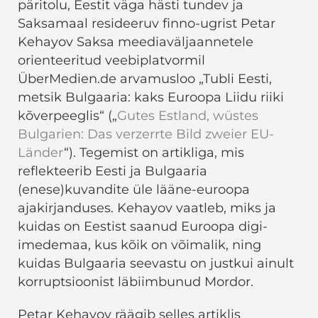
päritolu, Eestit väga hästi tundev ja
Saksamaal resideeruv finno-ugrist Petar
Kehayov Saksa meediaväljaannetele
orienteeritud veebiplatvormil
ÜberMedien.de arvamusloo „Tubli Eesti,
metsik Bulgaaria: kaks Euroopa Liidu riiki
kõverpeeglis“ („
Gutes Estland, wüstes
Bulgarien: Das verzerrte Bild zweier EU-
Länder
“). Tegemist on artikliga, mis
reflekteerib Eesti ja Bulgaaria
(enese)kuvandite üle lääne-euroopa
ajakirjanduses. Kehayov vaatleb, miks ja
kuidas on Eestist saanud Euroopa digi-
imedemaa, kus kõik on võimalik, ning
kuidas Bulgaaria seevastu on justkui ainult
korruptsioonist läbiimbunud Mordor.
Petar Kehayov räägib selles artiklis