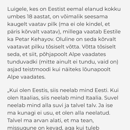
Luigele, kes on Eestist eemal elanud kokku
umbes 18 aastat, on võimalik seesama
kaugelt vaatav pilk (ma ei ole kindel, et
päris kõrvalt vaatav), millega vaatab Eestile
ka Petar Kehayov. Oluline on seda kõrvalt
vaatavat pilku tõsiselt võtta. Võtta tõsiselt
seda, et siit, põhjapoolt Alpe vaadates
tunduvadki (mitte ainult ei tundu, vaid on)
asjad teistmoodi kui näiteks lõunapoolt
Alpe vaadates.
„Kui olen Eestis, siis neelab mind Eesti. Kui
olen Itaalias, siis neelab mind Itaalia. Suvel
neelab mind alla suvi ja talvel talv. Ja ise
ma kunagi ei usu, et olen alla neelatud.
Talvel ma arvan alati, et ma tean,
missugune on kevad, aga kui tuleb