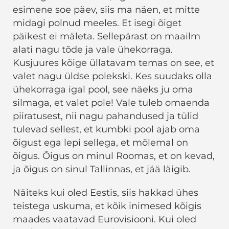
esimene soe päev, siis ma näen, et mitte
midagi polnud meeles. Et isegi õiget
päikest ei mäleta. Sellepärast on maailm
alati nagu tõde ja vale ühekorraga.
Kusjuures kõige üllatavam temas on see, et
valet nagu üldse polekski. Kes suudaks olla
ühekorraga igal pool, see näeks ju oma
silmaga, et valet pole! Vale tuleb omaenda
piiratusest, nii nagu pahandused ja tülid
tulevad sellest, et kumbki pool ajab oma
õigust ega lepi sellega, et mõlemal on
õigus. Õigus on minul Roomas, et on kevad,
ja õigus on sinul Tallinnas, et jää läigib.
Näiteks kui oled Eestis, siis hakkad ühes
teistega uskuma, et kõik inimesed kõigis
maades vaatavad Eurovisiooni. Kui oled