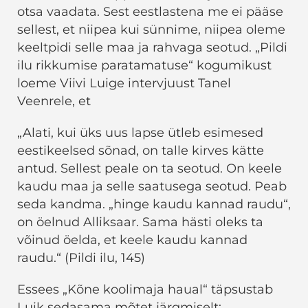
otsa vaadata. Sest eestlastena me ei pääse
sellest, et niipea kui sünnime, niipea oleme
keeltpidi selle maa ja rahvaga seotud. „Pildi
ilu rikkumise paratamatuse“ kogumikust
loeme Viivi Luige intervjuust Tanel
Veenrele, et
„Alati, kui üks uus lapse ütleb esimesed
eestikeelsed sõnad, on talle kirves kätte
antud. Sellest peale on ta seotud. On keele
kaudu maa ja selle saatusega seotud. Peab
seda kandma. „hinge kaudu kannad raudu“,
on öelnud Alliksaar. Sama hästi oleks ta
võinud öelda, et keele kaudu kannad
raudu.“ (Pildi ilu, 145)
Essees „Kõne koolimaja haual“ täpsustab
Luik sedasama mõtet järgmiselt: