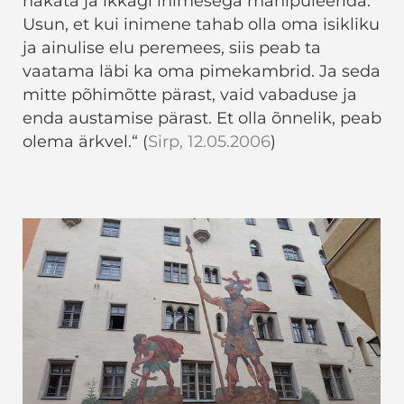
hakata ja ikkagi inimesega manipuleerida.
Usun, et kui inimene tahab olla oma isikliku
ja ainulise elu peremees, siis peab ta
vaatama läbi ka oma pimekambrid. Ja seda
mitte põhimõtte pärast, vaid vabaduse ja
enda austamise pärast. Et olla õnnelik, peab
olema ärkvel.“ (
Sirp, 12.05.2006
)