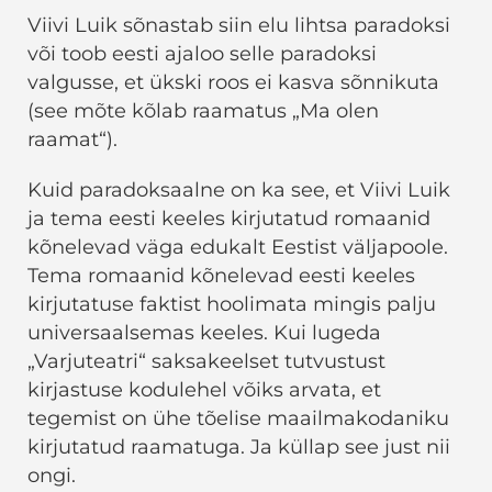
Viivi Luik sõnastab siin elu lihtsa paradoksi
või toob eesti ajaloo selle paradoksi
valgusse, et ükski roos ei kasva sõnnikuta
(see mõte kõlab raamatus „Ma olen
raamat“).
Kuid paradoksaalne on ka see, et Viivi Luik
ja tema eesti keeles kirjutatud romaanid
kõnelevad väga edukalt Eestist väljapoole.
Tema romaanid kõnelevad eesti keeles
kirjutatuse faktist hoolimata mingis palju
universaalsemas keeles. Kui lugeda
„Varjuteatri“ saksakeelset tutvustust
kirjastuse kodulehel võiks arvata, et
tegemist on ühe tõelise maailmakodaniku
kirjutatud raamatuga. Ja küllap see just nii
ongi.