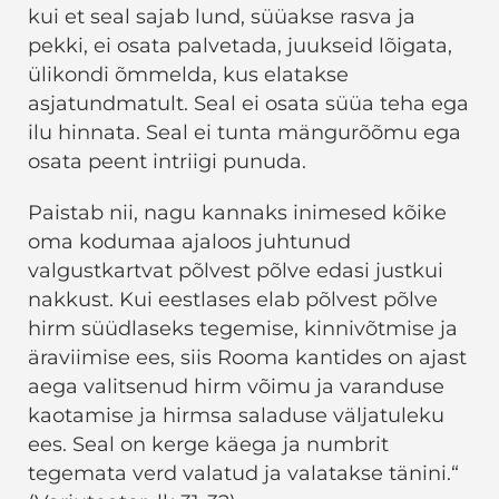
kui et seal sajab lund, süüakse rasva ja
pekki, ei osata palvetada, juukseid lõigata,
ülikondi õmmelda, kus elatakse
asjatundmatult. Seal ei osata süüa teha ega
ilu hinnata. Seal ei tunta mängurõõmu ega
osata peent intriigi punuda.
Paistab nii, nagu kannaks inimesed kõike
oma kodumaa ajaloos juhtunud
valgustkartvat põlvest põlve edasi justkui
nakkust. Kui eestlases elab põlvest põlve
hirm süüdlaseks tegemise, kinnivõtmise ja
äraviimise ees, siis Rooma kantides on ajast
aega valitsenud hirm võimu ja varanduse
kaotamise ja hirmsa saladuse väljatuleku
ees. Seal on kerge käega ja numbrit
tegemata verd valatud ja valatakse tänini.“