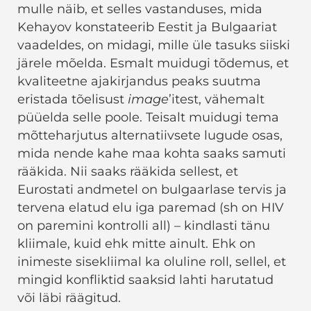
mulle näib, et selles vastanduses, mida
Kehayov konstateerib Eestit ja Bulgaariat
vaadeldes, on midagi, mille üle tasuks siiski
järele mõelda. Esmalt muidugi tõdemus, et
kvaliteetne ajakirjandus peaks suutma
eristada tõelisust
image
’itest, vähemalt
püüelda selle poole. Teisalt muidugi tema
mõtteharjutus alternatiivsete lugude osas,
mida nende kahe maa kohta saaks samuti
rääkida. Nii saaks rääkida sellest, et
Eurostati andmetel on bulgaarlase tervis ja
tervena elatud elu iga paremad (sh on HIV
on paremini kontrolli all) – kindlasti tänu
kliimale, kuid ehk mitte ainult. Ehk on
inimeste sisekliimal ka oluline roll, sellel, et
mingid konfliktid saaksid lahti harutatud
või läbi räägitud.