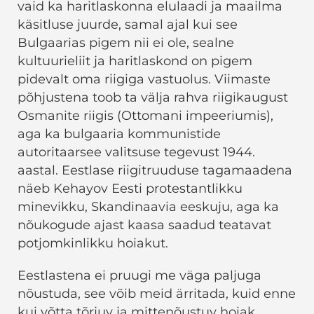
vaid ka haritlaskonna elulaadi ja maailma
käsitluse juurde, samal ajal kui see
Bulgaarias pigem nii ei ole, sealne
kultuurieliit ja haritlaskond on pigem
pidevalt oma riigiga vastuolus. Viimaste
põhjustena toob ta välja rahva riigikaugust
Osmanite riigis (Ottomani impeeriumis),
aga ka bulgaaria kommunistide
autoritaarsee valitsuse tegevust 1944.
aastal. Eestlase riigitruuduse tagamaadena
näeb Kehayov Eesti protestantlikku
minevikku, Skandinaavia eeskuju, aga ka
nõukogude ajast kaasa saadud teatavat
potjomkinlikku hoiakut.
Eestlastena ei pruugi me väga paljuga
nõustuda, see võib meid ärritada, kuid enne
kui võtta tõrjuv ja mittenõustuv hoiak,