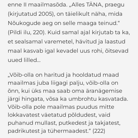
enne II maailmasõda. „Alles TÄNA, praegu
(kirjutatud 2005), on täielikult näha, mida
Nõukogude aeg on selle maaga teinud.“
(Pildi ilu, 220). Kuid samal ajal kirjutab ta ka,
et sealsamal varemetel, hävitud ja laastud
maal kasvab igal kevadel uus rohi, õitsevad
uued lilled…
„Võib-olla on haritud ja hooldatud maad
maailmas juba liigagi palju, võib-olla on
õnn, kui üks maa saab oma äranägemise
järgi hingata, võsa ka umbrohtu kasvatada.
Võib-olla pole maailmas puudus mitte
lokkavatest väetatud põldudest, vaid
puhanud mullast, putkedest ja takjatest,
padrikutest ja tühermaadest.“ (222)