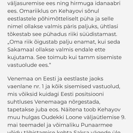
väljasuremise ees ning hirmuga idanaabri
ees. Omariiklus on Kehayovi sõnul
eestlastele põhimõtteliselt püha ja selle
nimel ollakse valmis päris paljuks, ühtlasi
tõkestab see pühadus riiki süüdistamast.
„Oma riik õigustab palju enamat, kui seda
Sakamaal ollakse valmis endale ette
kujutama. See toimub kui tamm sisemiste
vastuolude ees.“
Venemaa on Eesti ja eestlaste jaoks
vaenlane nr. 1 ja kõik sisemised vastuolud,
mis võiksid kuidagi Eesti positsiooni
suhtluses Venemaaga nõrgestada,
tapetakse juba eos. Näitena toob Kehayov
muu hulgas Oudekki Loone väljaütlemise 9.
mai teemadel ja võimaliku Punaarmee
võidu tähistamise kohta Saksa vägede üle