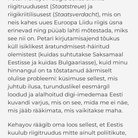
riigitruudusest (
Staatstreue
) ja
riigikriitilisusest (
Staatsverdacht
), mis on
neis kahes uues Euroopa Liidu riigis üsna
erinevad ning püüab lahti mõtestada, miks
see nii on. Petari kirjutamisajend tõukus
küll isiklikest äratundmisest-häiritud
olemistest (kuidas suhtutakse Saksamaal
Eestisse ja kuidas Bulgaariasse), kuid minu
hinnangul on ta tõstatanud äärmiselt
olulise probleemi: küsimuse sellest, mis
juhtub ilusa, turunduslikel eesmärgil
loodud ja alalhoitud digi-imedemaa Eesti
kuvandi varjus, mis on see, mida me ei näe,
mis jääb rääkimata, mis vaikitakse maha.
Kehayov räägib oma loos sellest, et Eestis
kuulub riigitruudus mitte ainult poliitikute,