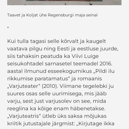
Taavet ja Koljat ühe Regensburgi maja seinal
*
Kui tulla tagasi selle kõrvalt ja kaugelt
vaatava pilgu ning Eesti ja eestluse juurde,
siis tahaksin peatuda ka Viivi Luige
seisukohtadel sarnasetel teemadel 2016.
aastal ilmunud esseekogumikus „Pildi ilu
rikkumise paratamatus“ ja romaanis
„Varjuteater“ (2010). Viimane tegelebki ju
suures osas selle uurimisega, mis jääb
varju, sest just varjusolev on see, mida
reeglina ka kõige enam häbenetakse.
„Varjuteatris“ ütleb üks saksa mõjukas
kriitik jutustajale järgmist: „Kirjutage ikka