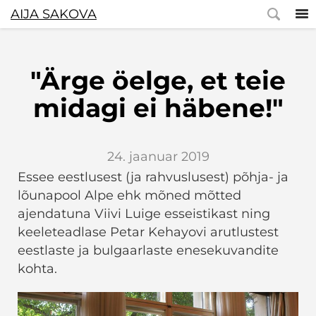
AIJA SAKOVA
"Ärge öelge, et teie
midagi ei häbene!"
24. jaanuar 2019
Essee eestlusest (ja rahvuslusest) põhja- ja
lõunapool Alpe ehk mõned mõtted
ajendatuna Viivi Luige esseistikast ning
keeleteadlase Petar Kehayovi arutlustest
eestlaste ja bulgaarlaste enesekuvandite
kohta.