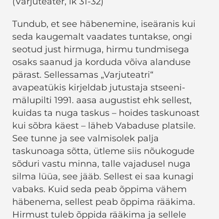
(Varjuteater, lk 31-32)
Tundub, et see häbenemine, iseäranis kui
seda kaugemalt vaadates tuntakse, ongi
seotud just hirmuga, hirmu tundmisega
osaks saanud ja korduda võiva alanduse
pärast. Sellessamas „Varjuteatri“
avapeatükis kirjeldab jutustaja stseeni-
mälupilti 1991. aasa augustist ehk sellest,
kuidas ta nuga taskus – hoides taskunoast
kui sõbra käest – läheb Vabaduse platsile.
See tunne ja see valmisolek palja
taskunoaga sõtta, ütleme siis nõukogude
sõduri vastu minna, talle vajadusel nuga
silma lüüa, see jääb. Sellest ei saa kunagi
vabaks. Kuid seda peab õppima vähem
häbenema, sellest peab õppima rääkima.
Hirmust tuleb õppida rääkima ja sellele