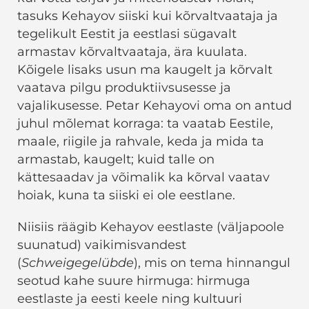
tasuks Kehayov siiski kui kõrvaltvaataja ja
tegelikult Eestit ja eestlasi sügavalt
armastav kõrvaltvaataja, ära kuulata.
Kõigele lisaks usun ma kaugelt ja kõrvalt
vaatava pilgu produktiivsusesse ja
vajalikusesse. Petar Kehayovi oma on antud
juhul mõlemat korraga: ta vaatab Eestile,
maale, riigile ja rahvale, keda ja mida ta
armastab, kaugelt; kuid talle on
kättesaadav ja võimalik ka kõrval vaatav
hoiak, kuna ta siiski ei ole eestlane.
Niisiis räägib Kehayov eestlaste (väljapoole
suunatud) vaikimisvandest
(
Schweigegelübde
), mis on tema hinnangul
seotud kahe suure hirmuga: hirmuga
eestlaste ja eesti keele ning kultuuri